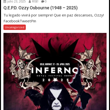
julio 23, 2025
RISE!
0
Q.E.P.D. Ozzy Osbourne (1948 – 2025)
Tu legado vivirá por siempre! Que en paz descanses, Ozzy!
FacebookTweetPin
Uncategorized