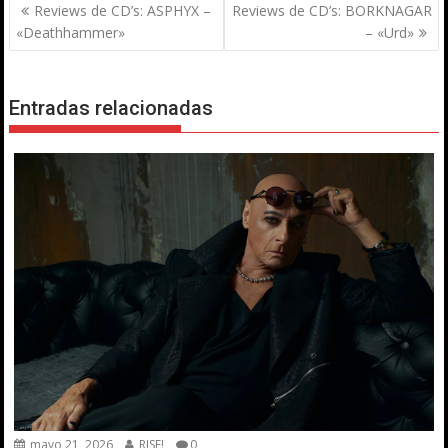
Navegación
Reviews de CD’s: ASPHYX –
Reviews de CD’s: BORKNAGAR
de
«Deathhammer»
– «Urd»
entradas
Entradas relacionadas
mayo 21, 2026
RISE!
0