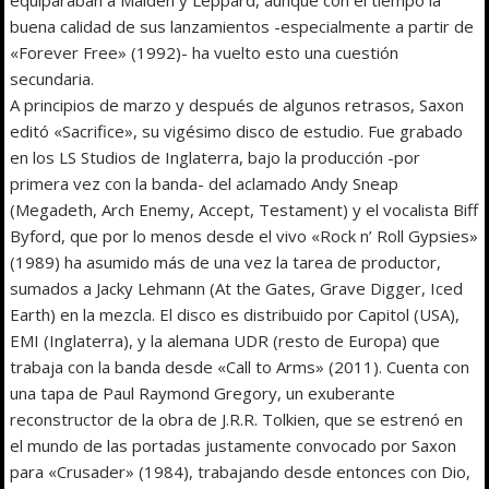
buena calidad de sus lanzamientos -especialmente a partir de
«Forever Free» (1992)- ha vuelto esto una cuestión
secundaria.
A principios de marzo y después de algunos retrasos, Saxon
editó «Sacrifice», su vigésimo disco de estudio. Fue grabado
en los LS Studios de Inglaterra, bajo la producción -por
primera vez con la banda- del aclamado Andy Sneap
(Megadeth, Arch Enemy, Accept, Testament) y el vocalista Biff
Byford, que por lo menos desde el vivo «Rock n’ Roll Gypsies»
(1989) ha asumido más de una vez la tarea de productor,
sumados a Jacky Lehmann (At the Gates, Grave Digger, Iced
Earth) en la mezcla. El disco es distribuido por Capitol (USA),
EMI (Inglaterra), y la alemana UDR (resto de Europa) que
trabaja con la banda desde «Call to Arms» (2011). Cuenta con
una tapa de Paul Raymond Gregory, un exuberante
reconstructor de la obra de J.R.R. Tolkien, que se estrenó en
el mundo de las portadas justamente convocado por Saxon
para «Crusader» (1984), trabajando desde entonces con Dio,