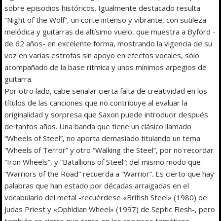
sobre episodios históricos. Igualmente destacado resulta
“Night of the Wolf”, un corte intenso y vibrante, con sutileza
melódica y guitarras de altísimo vuelo, que muestra a Byford -
de 62 años- en excelente forma, mostrando la vigencia de su
voz en varias estrofas sin apoyo en efectos vocales, sólo
acompañado de la base rítmica y unos mínimos arpegios de
guitarra.
Por otro lado, cabe señalar cierta falta de creatividad en los
títulos de las canciones que no contribuye al evaluar la
originalidad y sorpresa que Saxon puede introducir después
de tantos años. Una banda que tiene un clásico llamado
“Wheels of Steel”, no aporta demasiado titulando un tema
“Wheels of Terror” y otro “Walking the Steel”, por no recordar
“Iron Wheels”, y “Batallions of Steel”; del mismo modo que
“Warriors of the Road” recuerda a “Warrior”. Es cierto que hay
palabras que han estado por décadas arraigadas en el
vocabulario del metal -recuérdese «British Steel» (1980) de
Judas Priest y «Ophidian Wheel» (1997) de Septic Flesh-, pero
también es cierto que tanto en los recursos temáticos