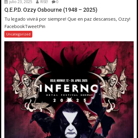
julio 23, 2025
RISE!
0
Q.E.P.D. Ozzy Osbourne (1948 – 2025)
Tu legado vivirá por siempre! Que en paz descanses, Ozzy!
FacebookTweetPin
Uncategorized