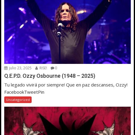
julio 23, 2025
RISE!
0
Q.E.P.D. Ozzy Osbourne (1948 – 2025)
Tu legado vivirá por siempre! Que en paz descanses, Ozzy!
FacebookTweetPin
Uncategorized