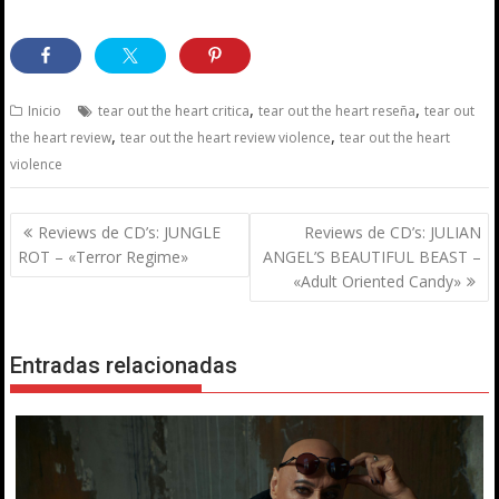
,
,
Inicio
tear out the heart critica
tear out the heart reseña
tear out
,
,
the heart review
tear out the heart review violence
tear out the heart
violence
Navegación
Reviews de CD’s: JUNGLE
Reviews de CD’s: JULIAN
de
ROT – «Terror Regime»
ANGEL’S BEAUTIFUL BEAST –
entradas
«Adult Oriented Candy»
Entradas relacionadas