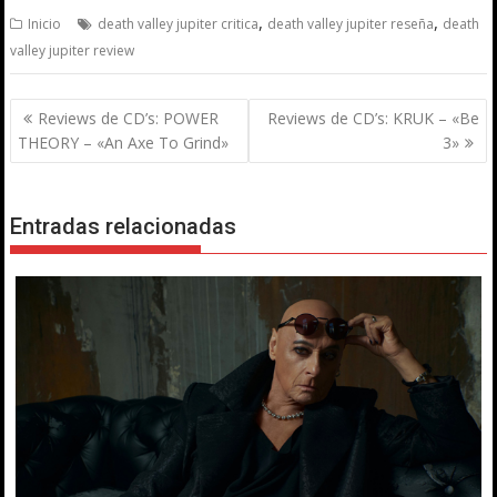
,
,
Inicio
death valley jupiter critica
death valley jupiter reseña
death
valley jupiter review
Navegación
Reviews de CD’s: POWER
Reviews de CD’s: KRUK – «Be
de
THEORY – «An Axe To Grind»
3»
entradas
Entradas relacionadas