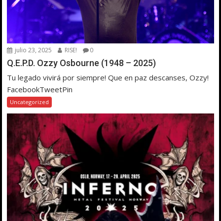
julio 23, 2025
RISE!
0
Q.E.P.D. Ozzy Osbourne (1948 – 2025)
Tu legado vivirá por siempre! Que en paz descanses, Ozzy!
FacebookTweetPin
Uncategorized