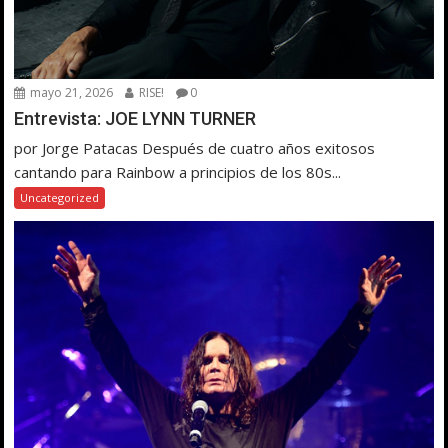
mayo 21, 2026
RISE!
0
Entrevista: JOE LYNN TURNER
por Jorge Patacas Después de cuatro años exitosos
cantando para Rainbow a principios de los 80s...
Uncategorized