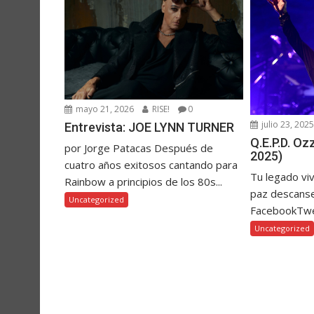
mayo 21, 2026
RISE!
0
julio 23, 202
Entrevista: JOE LYNN TURNER
Q.E.P.D. O
por Jorge Patacas Después de
2025)
cuatro años exitosos cantando para
Tu legado vi
Rainbow a principios de los 80s...
paz descanse
Uncategorized
FacebookTw
Uncategorized