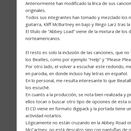
Anteriormente han modificado la lírica de sus cancio
originales.
Todos sus integrantes han tomado y mezclado los 
guitarra, Kliff McBurtney en bajo y Ringo Larz tras la
El título de “Abbey Load” viene de la mixtura de los
norteamericanos.
El resto es solo la inclusión de las canciones, que n
los Beatles, como por ejemplo “Help” y “Please Plea
Por otro lado, el volver a escuchar este redondo, me
en parodia, en donde incluso hay letras en español.
En lo personal, me resulta interesante lo que Beatal
los escuché.
En cuanto a la producción, se nota bien realizada y 
ellos tocan o buscar otro tipo de opciones de esta o
El CD viene en formato digipack y la portada tiene 
actividad notarlos.
Lógicamente no están cruzando en la Abbey Road ori
McCartney, no está descalzo sino con pantuflas de o