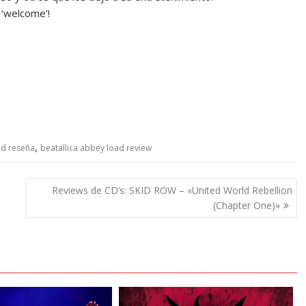
 ‘welcome’!
,
ad reseña
beatallica abbey load review
Reviews de CD’s: SKID ROW – «United World Rebellion
(Chapter One)»