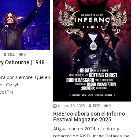
5
RISE!
0
zzy Osbourne (1948 –
virá por siempre! Que en
s, Ozzy!
eetPin
marzo 16, 2025
RISE!
0
RISE! colabora con el Inferno
Festival Magazine 2025
Al igual que en 2024, el editor y
redactor de RISE!, Jorge Patacas, ha