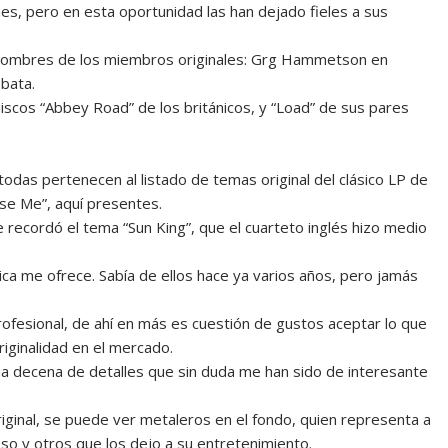
nes, pero en esta oportunidad las han dejado fieles a sus
nombres de los miembros originales: Grg Hammetson en
 bata.
 discos “Abbey Road” de los británicos, y “Load” de sus pares
o todas pertenecen al listado de temas original del clásico LP de
se Me”, aquí presentes.
 recordó el tema “Sun King”, que el cuarteto inglés hizo medio
lica me ofrece. Sabía de ellos hace ya varios años, pero jamás
profesional, de ahí en más es cuestión de gustos aceptar lo que
riginalidad en el mercado.
una decena de detalles que sin duda me han sido de interesante
ginal, se puede ver metaleros en el fondo, quien representa a
so y otros que los dejo a su entretenimiento.