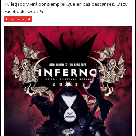
Tu legado vivirá por siempre! Que en paz descanses, Ozzy!
FacebookTweetPin
Uncategorized