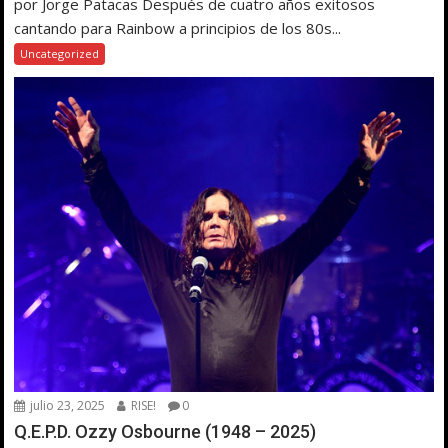
por Jorge Patacas Después de cuatro años exitosos
cantando para Rainbow a principios de los 80s...
Uncategorized
julio 23, 2025
RISE!
0
Q.E.P.D. Ozzy Osbourne (1948 – 2025)