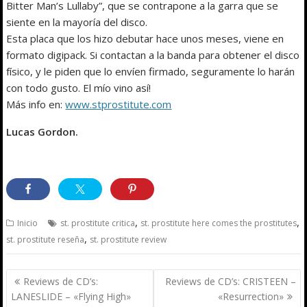
Bitter Man’s Lullaby”, que se contrapone a la garra que se
siente en la mayoría del disco.
Esta placa que los hizo debutar hace unos meses, viene en
formato digipack. Si contactan a la banda para obtener el disco
físico, y le piden que lo envíen firmado, seguramente lo harán
con todo gusto. El mío vino así!
Más info en:
www.stprostitute.com
Lucas Gordon.
,
,
Inicio
st. prostitute critica
st. prostitute here comes the prostitutes
,
st. prostitute reseña
st. prostitute review
Navegación
Reviews de CD’s:
Reviews de CD’s: CRISTEEN –
de
LANESLIDE – «Flying High»
«Resurrection»