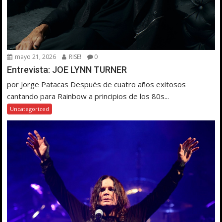
mayo 21, 2026
RISE!
0
Entrevista: JOE LYNN TURNER
por Jorge Patacas Después de cuatro años exitosos
cantando para Rainbow a principios de los 80s...
Uncategorized