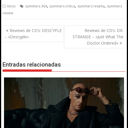
,
,
,
Inicio
summers 364
summers critica
summers reseña
summers
review
Navegación
Reviews de CD’s: DESCYPLE
Reviews de CD’s: DR.
de
– «Descyple»
STRANGE – «Just What The
entradas
Doctor Ordered»
Entradas relacionadas