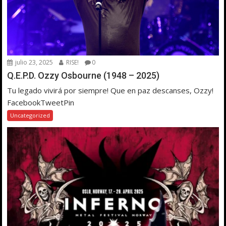
julio 23, 2025
RISE!
0
Q.E.P.D. Ozzy Osbourne (1948 – 2025)
Tu legado vivirá por siempre! Que en paz descanses, Ozzy!
FacebookTweetPin
Uncategorized