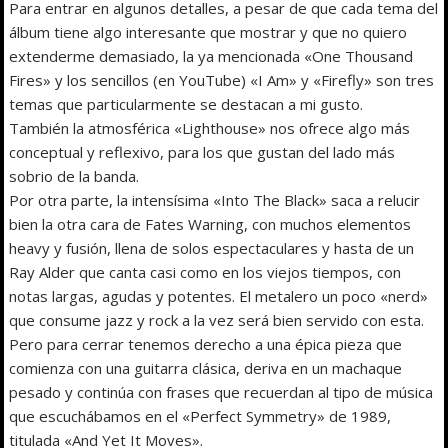
Para entrar en algunos detalles, a pesar de que cada tema del
álbum tiene algo interesante que mostrar y que no quiero
extenderme demasiado, la ya mencionada «One Thousand
Fires» y los sencillos (en YouTube) «I Am» y «Firefly» son tres
temas que particularmente se destacan a mi gusto.
También la atmosférica «Lighthouse» nos ofrece algo más
conceptual y reflexivo, para los que gustan del lado más
sobrio de la banda.
Por otra parte, la intensísima «Into The Black» saca a relucir
bien la otra cara de Fates Warning, con muchos elementos
heavy y fusión, llena de solos espectaculares y hasta de un
Ray Alder que canta casi como en los viejos tiempos, con
notas largas, agudas y potentes. El metalero un poco «nerd»
que consume jazz y rock a la vez será bien servido con esta.
Pero para cerrar tenemos derecho a una épica pieza que
comienza con una guitarra clásica, deriva en un machaque
pesado y continúa con frases que recuerdan al tipo de música
que escuchábamos en el «Perfect Symmetry» de 1989,
titulada «And Yet It Moves».