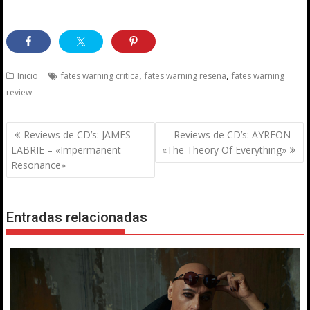
,
,
Inicio
fates warning critica
fates warning reseña
fates warning
review
Navegación
Reviews de CD’s: JAMES
Reviews de CD’s: AYREON –
de
LABRIE – «Impermanent
«The Theory Of Everything»
entradas
Resonance»
Entradas relacionadas