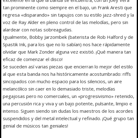
tan prominente como siempre en el bajo, un Frank Aresti que
regresa «disparando» sin tapujos con su estilo jazz-shred y la
voz de Ray Alder en pleno control de las melodías, pero sin
alardear con notas sobreagudas.
Igualmente, Bobby Jarzombek (baterista de Rob Halford y de
Spastik Ink, para los que no lo sabían) nos hace rápidamente
olvidar que Mark Zonder alguna vez existió. ¡Qué manera tan
eficaz de comenzar el disco!
Se suceden así varias piezas que encierran lo mejor del estilo
al que esta banda nos ha históricamente acostumbrado: riffs
sincopados con mucho espacio para los silencios, un aire
melancólico sin caer en lo demasiado triste, melodías
pegajosas pero no comerciales, un «progresivismo» retenido,
una percusión rica y viva y un bajo potente, pulsante, limpio e
intenso. Siguen siendo sin dudas los maestros de los acordes
suspendidos y del metal intelectual y refinado. ¡Qué grupo tan
genial de músicos tan geniales!