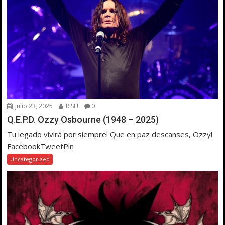
julio 23, 2025
RISE!
0
Q.E.P.D. Ozzy Osbourne (1948 – 2025)
Tu legado vivirá por siempre! Que en paz descanses, Ozzy!
FacebookTweetPin
Uncategorized