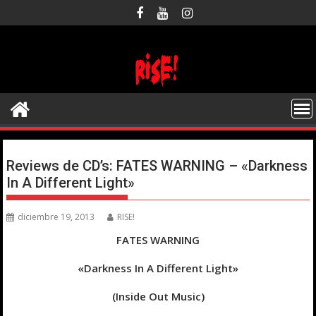
Saltar
al
contenido
Reviews de CD’s: FATES WARNING – «Darkness
In A Different Light»
diciembre 19, 2013
RISE!
FATES WARNING
«Darkness In A Different Light»
(Inside Out Music)