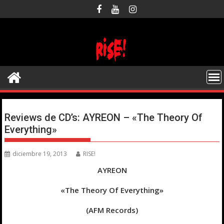
Saltar
al
contenido
Reviews de CD’s: AYREON – «The Theory Of
Everything»
diciembre 19, 2013
RISE!
AYREON
«The Theory Of Everything»
(AFM Records)