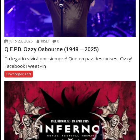
julio 23, 2025
RISE!
0
Q.E.P.D. Ozzy Osbourne (1948 – 2025)
Tu legado vivirá por siempre! Que en paz descanses, Ozzy!
FacebookTweetPin
Uncategorized