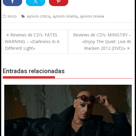
,
,
Inicio
ayreon critica
ayreon reseña
ayreon review
Navegación
Reviews de CD’s: FATES
Reviews de CD’s: MINISTRY –
de
WARNING – «Darkness In A
«Enjoy The Quiet: Live At
entradas
Different Light»
Wacken 2012 (DVD)»
Entradas relacionadas