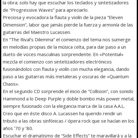
la obra; solo hay que escuchar los teclados y sintetizadores
de “Progressive Waves” para apreciarlo.
Preciosa y evocadora la flauta y violín de la pieza “Eleven
Dimension”, labor que jamás pierde la fuerza y armonía de las
guitarras del Maestro Lucassen.
En “The Rival’s Dilemma” el comienzo del tema nos sumerge
en melodías propias de la música celta, para dar paso a un
dueto de voces masculinas sorprendente. En «Potential»
mezcla el comienzo con sintetizadores electrónicos
fusionándolos con flauta y violín con mucha elegancia, dando
paso a las guitarras más metaleras y oscuras de «Quantum
Chaos».
En el segundo CD sorprende el inicio de “Collision”, con sonido
Hammond a lo Deep Purple y doble bombo más power metal,
siempre fusionado con la elegancia marca de la casa A.A.L.
Creo que en éste disco A. Lucassen ha querido rendir un
tributo a las obras sinfónicas / ópera rock que se hacían en los
años ’70 y ’80.
Escuchar el dramatismo de “Side Effects” te maravillará y a la