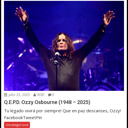
julio 23, 2025
RISE!
0
Q.E.P.D. Ozzy Osbourne (1948 – 2025)
Tu legado vivirá por siempre! Que en paz descanses, Ozzy!
FacebookTweetPin
Uncategorized