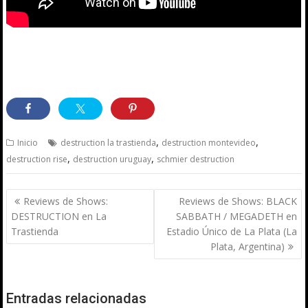
,
,
Inicio
destruction la trastienda
destruction montevideo
,
,
destruction rise
destruction uruguay
schmier destruction
Navegación
Reviews de Shows:
Reviews de Shows: BLACK
de
DESTRUCTION en La
SABBATH / MEGADETH en
entradas
Trastienda
Estadio Único de La Plata (La
Plata, Argentina)
Entradas relacionadas