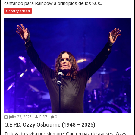
cantando para Rainbow a principios de los 80s...
Uncategorized
julio 23, 2025
RISE!
0
Q.E.P.D. Ozzy Osbourne (1948 – 2025)
Tu legado vivirá por siempre! Que en paz descanses, Ozzy!