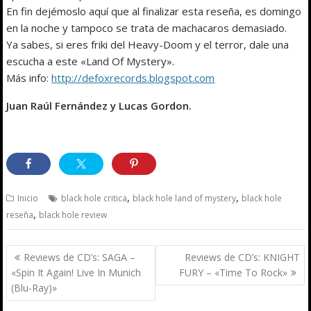
En fin dejémoslo aquí que al finalizar esta reseña, es domingo
en la noche y tampoco se trata de machacaros demasiado.
Ya sabes, si eres friki del Heavy-Doom y el terror, dale una
escucha a este «Land Of Mystery».
Más info:
http://defoxrecords.blogspot.com
Juan Raúl Fernández y Lucas Gordon.
,
,
Inicio
black hole critica
black hole land of mystery
black hole
,
reseña
black hole review
Navegación
Reviews de CD’s: SAGA –
Reviews de CD’s: KNIGHT
de
«Spin It Again! Live In Munich
FURY – «Time To Rock»
entradas
(Blu-Ray)»