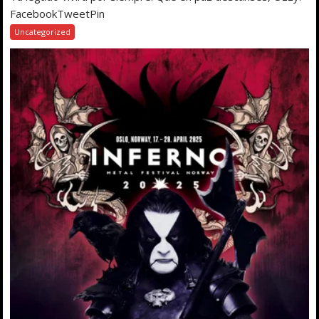
FacebookTweetPin
Uncategorized