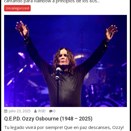
cantando para Rainbow a principios de los 80s...
Uncategorized
julio 23, 2025
RISE!
0
Q.E.P.D. Ozzy Osbourne (1948 – 2025)
Tu legado vivirá por siempre! Que en paz descanses, Ozzy!