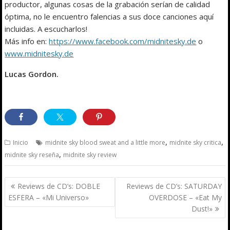
productor, algunas cosas de la grabación serían de calidad
óptima, no le encuentro falencias a sus doce canciones aquí
incluidas. A escucharlos!
Más info en:
https://www.facebook.com/midnitesky.de
o
www.midnitesky.de
Lucas Gordon.
,
,
Inicio
midnite sky blood sweat and a little more
midnite sky critica
,
midnite sky reseña
midnite sky review
Navegación
Reviews de CD’s: DOBLE
Reviews de CD’s: SATURDAY
de
ESFERA – «Mi Universo»
OVERDOSE – «Eat My
entradas
Dust!»