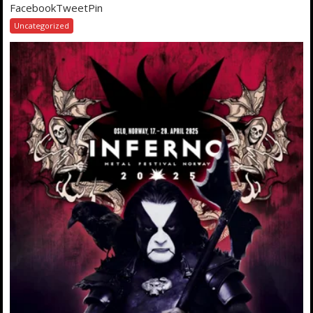
FacebookTweetPin
Uncategorized