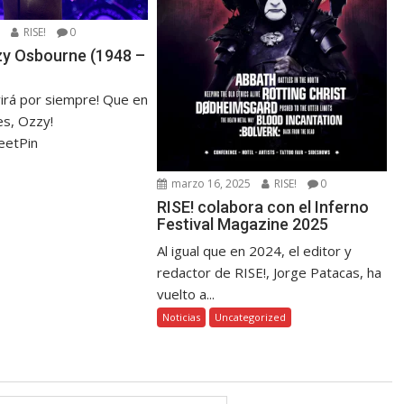
5
RISE!
0
zzy Osbourne (1948 –
virá por siempre! Que en
s, Ozzy!
eetPin
marzo 16, 2025
RISE!
0
RISE! colabora con el Inferno
Festival Magazine 2025
Al igual que en 2024, el editor y
redactor de RISE!, Jorge Patacas, ha
vuelto a...
Noticias
Uncategorized