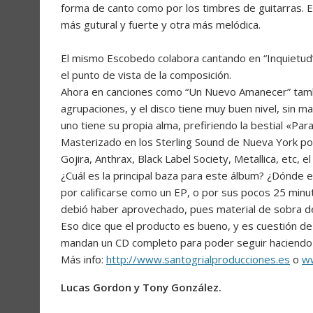
forma de canto como por los timbres de guitarras. En
más gutural y fuerte y otra más melódica.
El mismo Escobedo colabora cantando en “Inquietud
el punto de vista de la composición.
Ahora en canciones como “Un Nuevo Amanecer” tambi
agrupaciones, y el disco tiene muy buen nivel, sin m
uno tiene su propia alma, prefiriendo la bestial «Par
Masterizado en los Sterling Sound de Nueva York po
Gojira, Anthrax, Black Label Society, Metallica, etc,
¿Cuál es la principal baza para este álbum? ¿Dónde e
por calificarse como un EP, o por sus pocos 25 minu
debió haber aprovechado, pues material de sobra d
Eso dice que el producto es bueno, y es cuestión d
mandan un CD completo para poder seguir haciendo n
Más info:
http://www.santogrialproducciones.es
o
ww
Lucas Gordon y Tony González.