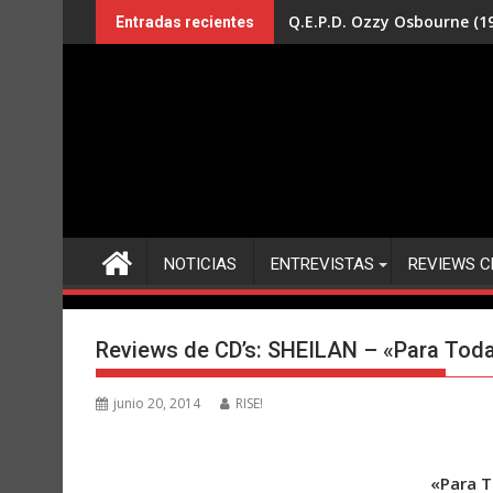
Saltar
Q.E.P.D. Ozzy Osbourne (19
Entradas recientes
al
contenido
NOTICIAS
ENTREVISTAS
REVIEWS C
Reviews de CD’s: SHEILAN – «Para Toda
junio 20, 2014
RISE!
«Para T