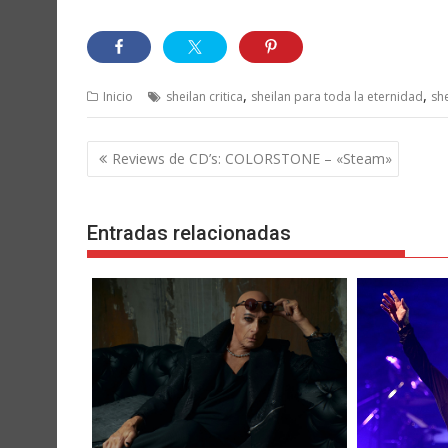
,
,
Inicio
sheilan critica
sheilan para toda la eternidad
sh
Navegación
Reviews de CD’s: COLORSTONE – «Steam»
de
entradas
Entradas relacionadas