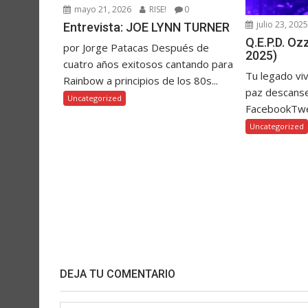
mayo 21, 2026
RISE!
0
julio 23, 202
Entrevista: JOE LYNN TURNER
Q.E.P.D. O
por Jorge Patacas Después de
2025)
cuatro años exitosos cantando para
Tu legado vi
Rainbow a principios de los 80s...
paz descanse
Uncategorized
FacebookTw
Uncategorized
DEJA TU COMENTARIO