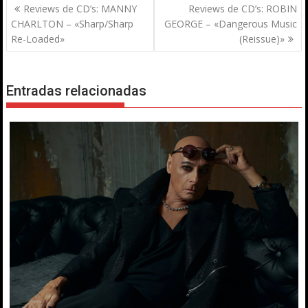
Navegación
Reviews de CD’s: MANNY
Reviews de CD’s: ROBIN
de
CHARLTON – «Sharp/Sharp
GEORGE – «Dangerous Music
entradas
Re-Loaded»
(Reissue)»
Entradas relacionadas