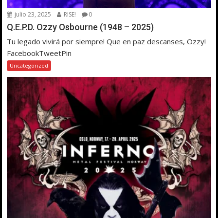
julio 23, 2025
RISE!
0
Q.E.P.D. Ozzy Osbourne (1948 – 2025)
Tu legado vivirá por siempre! Que en paz descanses, Ozzy!
FacebookTweetPin
Uncategorized