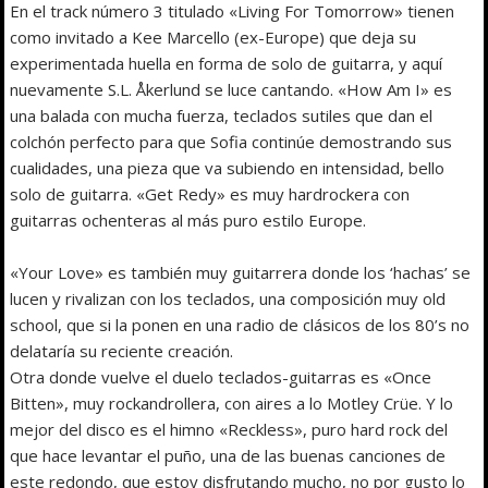
En el track número 3 titulado «Living For Tomorrow» tienen
como invitado a Kee Marcello (ex-Europe) que deja su
experimentada huella en forma de solo de guitarra, y aquí
nuevamente S.L. Åkerlund se luce cantando. «How Am I» es
una balada con mucha fuerza, teclados sutiles que dan el
colchón perfecto para que Sofia continúe demostrando sus
cualidades, una pieza que va subiendo en intensidad, bello
solo de guitarra. «Get Redy» es muy hardrockera con
guitarras ochenteras al más puro estilo Europe.
«Your Love» es también muy guitarrera donde los ‘hachas’ se
lucen y rivalizan con los teclados, una composición muy old
school, que si la ponen en una radio de clásicos de los 80’s no
delataría su reciente creación.
Otra donde vuelve el duelo teclados-guitarras es «Once
Bitten», muy rockandrollera, con aires a lo Motley Crüe. Y lo
mejor del disco es el himno «Reckless», puro hard rock del
que hace levantar el puño, una de las buenas canciones de
este redondo, que estoy disfrutando mucho, no por gusto lo