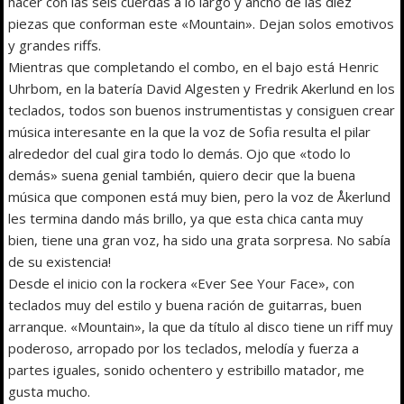
hacer con las seis cuerdas a lo largo y ancho de las diez
piezas que conforman este «Mountain». Dejan solos emotivos
y grandes riffs.
Mientras que completando el combo, en el bajo está Henric
Uhrbom, en la batería David Algesten y Fredrik Akerlund en los
teclados, todos son buenos instrumentistas y consiguen crear
música interesante en la que la voz de Sofia resulta el pilar
alrededor del cual gira todo lo demás. Ojo que «todo lo
demás» suena genial también, quiero decir que la buena
música que componen está muy bien, pero la voz de Åkerlund
les termina dando más brillo, ya que esta chica canta muy
bien, tiene una gran voz, ha sido una grata sorpresa. No sabía
de su existencia!
Desde el inicio con la rockera «Ever See Your Face», con
teclados muy del estilo y buena ración de guitarras, buen
arranque. «Mountain», la que da título al disco tiene un riff muy
poderoso, arropado por los teclados, melodía y fuerza a
partes iguales, sonido ochentero y estribillo matador, me
gusta mucho.