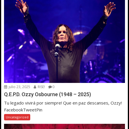
julio 23, 2025
RISE!
0
Q.E.P.D. Ozzy Osbourne (1948 – 2025)
Tu legado vivirá por siempre! Que en paz descanses, Ozzy!
FacebookTweetPin
Uncategorized