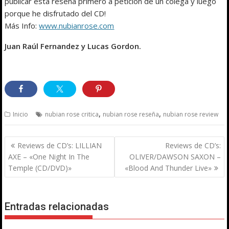
publicar esta reseña primero a petición de un colega y luego
porque he disfrutado del CD!
Más Info:
www.nubianrose.com
Juan Raúl Fernandez y Lucas Gordon.
,
,
Inicio
nubian rose critica
nubian rose reseña
nubian rose review
Navegación
Reviews de CD’s: LILLIAN
Reviews de CD’s:
de
AXE – «One Night In The
OLIVER/DAWSON SAXON –
entradas
Temple (CD/DVD)»
«Blood And Thunder Live»
Entradas relacionadas