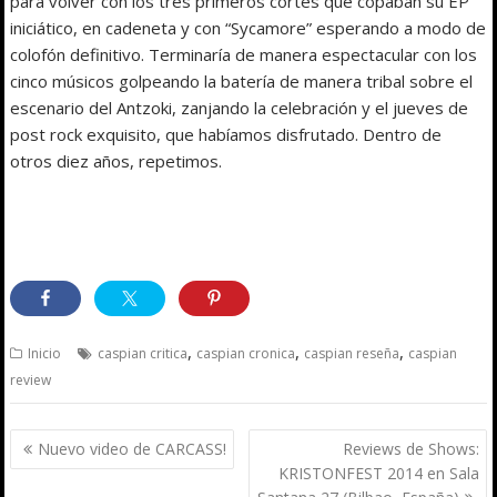
para volver con los tres primeros cortes que copaban su EP
iniciático, en cadeneta y con “Sycamore” esperando a modo de
colofón definitivo. Terminaría de manera espectacular con los
cinco músicos golpeando la batería de manera tribal sobre el
escenario del Antzoki, zanjando la celebración y el jueves de
post rock exquisito, que habíamos disfrutado. Dentro de
otros diez años, repetimos.
,
,
,
Inicio
caspian critica
caspian cronica
caspian reseña
caspian
review
Navegación
Nuevo video de CARCASS!
Reviews de Shows:
de
KRISTONFEST 2014 en Sala