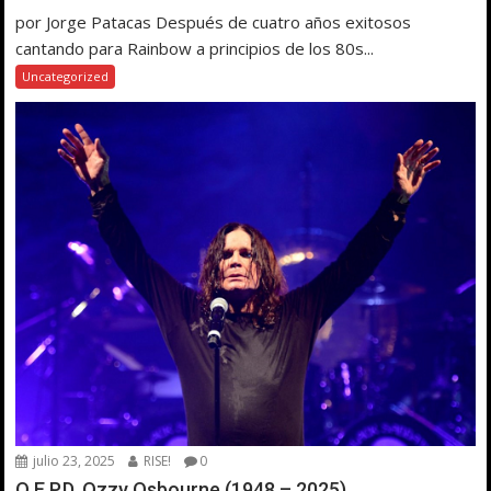
por Jorge Patacas Después de cuatro años exitosos
cantando para Rainbow a principios de los 80s...
Uncategorized
julio 23, 2025
RISE!
0
Q.E.P.D. Ozzy Osbourne (1948 – 2025)