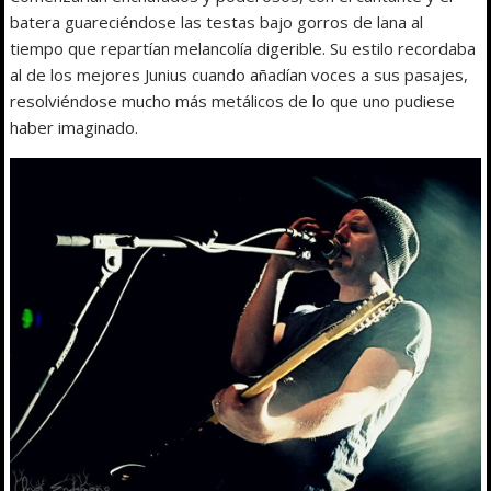
batera guareciéndose las testas bajo gorros de lana al
tiempo que repartían melancolía digerible. Su estilo recordaba
al de los mejores Junius cuando añadían voces a sus pasajes,
resolviéndose mucho más metálicos de lo que uno pudiese
haber imaginado.