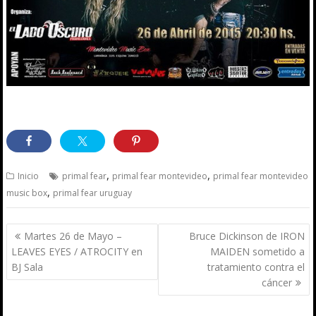
,
,
Inicio
primal fear
primal fear montevideo
primal fear montevideo
,
music box
primal fear uruguay
Navegación
Martes 26 de Mayo –
Bruce Dickinson de IRON
de
LEAVES EYES / ATROCITY en
MAIDEN sometido a
entradas
BJ Sala
tratamiento contra el
cáncer