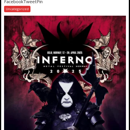
FacebookTweetPin
Uncategorized