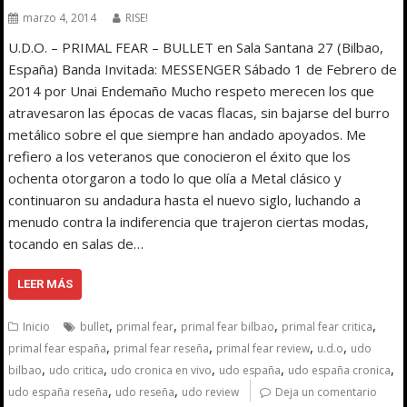
marzo 4, 2014
RISE!
U.D.O. – PRIMAL FEAR – BULLET en Sala Santana 27 (Bilbao,
España) Banda Invitada: MESSENGER Sábado 1 de Febrero de
2014 por Unai Endemaño Mucho respeto merecen los que
atravesaron las épocas de vacas flacas, sin bajarse del burro
metálico sobre el que siempre han andado apoyados. Me
refiero a los veteranos que conocieron el éxito que los
ochenta otorgaron a todo lo que olía a Metal clásico y
continuaron su andadura hasta el nuevo siglo, luchando a
menudo contra la indiferencia que trajeron ciertas modas,
tocando en salas de…
LEER MÁS
,
,
,
,
Inicio
bullet
primal fear
primal fear bilbao
primal fear critica
,
,
,
,
primal fear españa
primal fear reseña
primal fear review
u.d.o
udo
,
,
,
,
,
bilbao
udo critica
udo cronica en vivo
udo españa
udo españa cronica
,
,
udo españa reseña
udo reseña
udo review
Deja un comentario