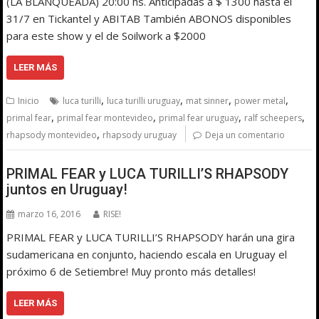
(LA BLANQUEADA) 20:00 hs. Anticipadas a $ 1300 hasta el
31/7 en Tickantel y ABITAB También ABONOS disponibles
para este show y el de Soilwork a $2000
LEER MÁS
,
,
,
,
Inicio
luca turilli
luca turilli uruguay
mat sinner
power metal
,
,
,
,
primal fear
primal fear montevideo
primal fear uruguay
ralf scheepers
,
rhapsody montevideo
rhapsody uruguay
Deja un comentario
PRIMAL FEAR y LUCA TURILLI’S RHAPSODY
juntos en Uruguay!
marzo 16, 2016
RISE!
PRIMAL FEAR y LUCA TURILLI’S RHAPSODY harán una gira
sudamericana en conjunto, haciendo escala en Uruguay el
próximo 6 de Setiembre! Muy pronto más detalles!
LEER MÁS