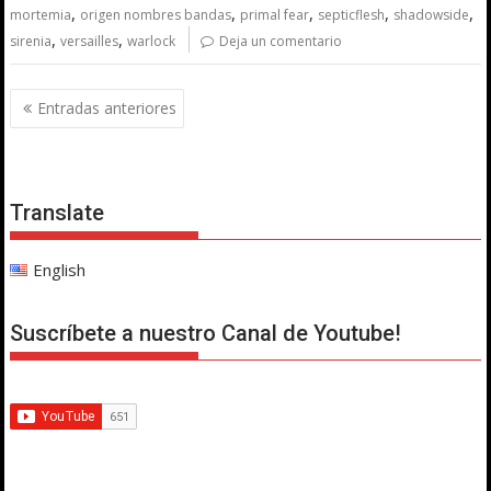
,
,
,
,
,
mortemia
origen nombres bandas
primal fear
septicflesh
shadowside
,
,
sirenia
versailles
warlock
Deja un comentario
Navegación
Entradas anteriores
de
entradas
Translate
English
Suscríbete a nuestro Canal de Youtube!