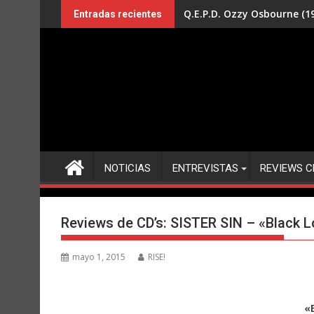
Saltar
Q.E.P.D. Ozzy Osbourne (19
Entradas recientes
al
contenido
NOTICIAS
ENTREVISTAS
REVIEWS C
Reviews de CD’s: SISTER SIN – «Black L
mayo 1, 2015
RISE!
«