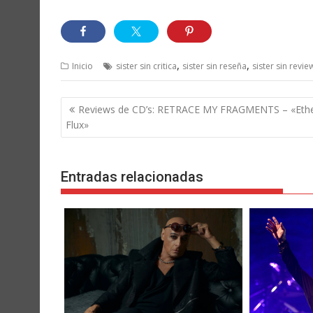
,
,
Inicio
sister sin critica
sister sin reseña
sister sin revie
Navegación
Reviews de CD’s: RETRACE MY FRAGMENTS – «Ethe
de
Flux»
entradas
Entradas relacionadas