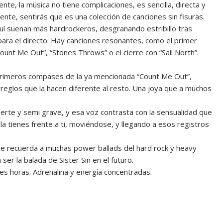
e, la música no tiene complicaciones, es sencilla, directa y
ente, sentirás que es una colección de canciones sin fisuras.
uí suenan más hardrockeros, desgranando estribillo tras
ho para el directo. Hay canciones resonantes, como el primer
ount Me Out”, “Stones Throws” o el cierre con “Sail North”.
primeros compases de la ya mencionada “Count Me Out”,
eglos que la hacen diferente al resto. Una joya que a muchos
uerte y semi grave, y esa voz contrasta con la sensualidad que
la tienes frente a ti, moviéndose, y llegando a esos registros
que recuerda a muchas power ballads del hard rock y heavy
er la balada de Sister Sin en el futuro.
es horas. Adrenalina y energía concentradas.