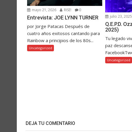
mayo 21, 2026
RISE!
0
julio 23, 202
Entrevista: JOE LYNN TURNER
Q.E.P.D. O
por Jorge Patacas Después de
2025)
cuatro años exitosos cantando para
Tu legado vi
Rainbow a principios de los 80s...
paz descanse
Uncategorized
FacebookTw
Uncategorized
DEJA TU COMENTARIO