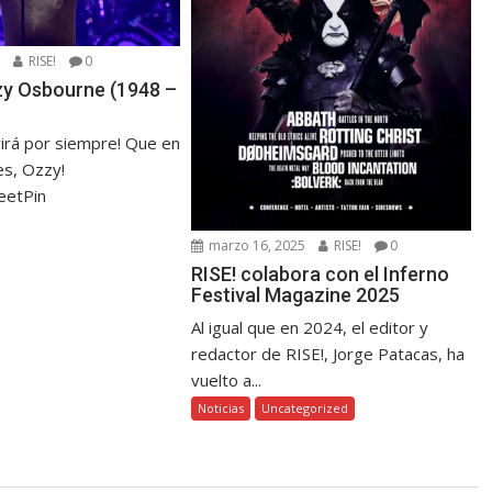
5
RISE!
0
zzy Osbourne (1948 –
virá por siempre! Que en
s, Ozzy!
eetPin
marzo 16, 2025
RISE!
0
RISE! colabora con el Inferno
Festival Magazine 2025
Al igual que en 2024, el editor y
redactor de RISE!, Jorge Patacas, ha
vuelto a...
Noticias
Uncategorized