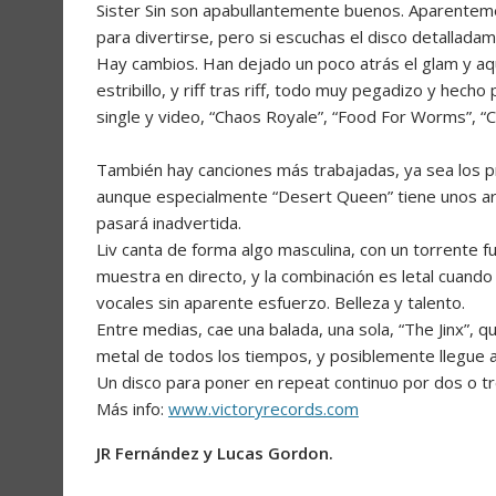
Sister Sin son apabullantemente buenos. Aparentement
para divertirse, pero si escuchas el disco detalladam
Hay cambios. Han dejado un poco atrás el glam y aq
estribillo, y riff tras riff, todo muy pegadizo y hec
single y video, “Chaos Royale”, “Food For Worms”, “C
También hay canciones más trabajadas, ya sea los 
aunque especialmente “Desert Queen” tiene unos arr
pasará inadvertida.
Liv canta de forma algo masculina, con un torrente f
muestra en directo, y la combinación es letal cuando 
vocales sin aparente esfuerzo. Belleza y talento.
Entre medias, cae una balada, una sola, “The Jinx”, 
metal de todos los tiempos, y posiblemente llegue a s
Un disco para poner en repeat continuo por dos o tr
Más info:
www.victoryrecords.com
JR Fernández y Lucas Gordon.