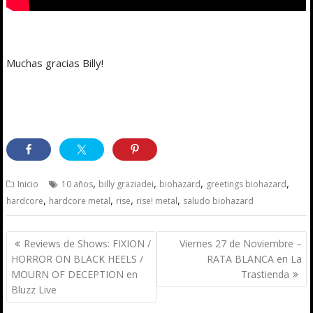
Muchas gracias Billy!
,
,
,
,
Inicio
10 años
billy graziadei
biohazard
greetings biohazard
,
,
,
,
hardcore
hardcore metal
rise
rise! metal
saludo biohazard
Navegación
Reviews de Shows: FIXION /
Viernes 27 de Noviembre –
de
HORROR ON BLACK HEELS /
RATA BLANCA en La
entradas
MOURN OF DECEPTION en
Trastienda
Bluzz Live