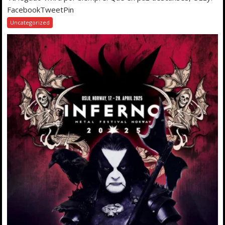
FacebookTweetPin
Uncategorized