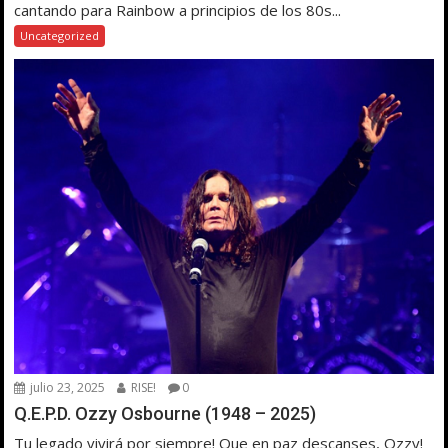
cantando para Rainbow a principios de los 80s...
Uncategorized
julio 23, 2025
RISE!
0
Q.E.P.D. Ozzy Osbourne (1948 – 2025)
Tu legado vivirá por siempre! Que en paz descanses, Ozzy!