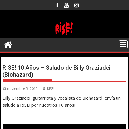
Saltar
al
contenido
RISE! 10 Años – Saludo de Billy Graziadei
(Biohazard)
noviembre 5, 2015
RISE!
Billy Graziadei, guitarrista y vocalista de Biohazard, envía un
saludo a RISE! por nuestros 10 años!