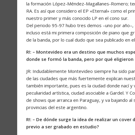
la formación López-Méndez-Magallanes-Romero; tema
RA. Es así que considero el EP «Eternal» como el pr
nuestro primer y más conocido LP en el cono sur.
Del periodo 95-97 hubo tres demos –uno por año–, de
incluso está mi primera composición de piano que gra
de la banda, por lo cual dudo que sea publicado en el
R!: – Montevideo era un destino que muchos espe
donde se formó la banda, pero por qué eligiero
JR: Indudablemente Montevideo siempre ha sido part
de las ciudades que más fuertemente explican nues
también importante, pues es la ciudad donde nací y v
peculiaridad artística, ciudad asociable a Gardel. Y 
de shows que arranca en Paraguay, y va bajando al s
provincias del este argentino.
R!: – De dónde surge la idea de realizar un cover 
previo a ser grabado en estudio?