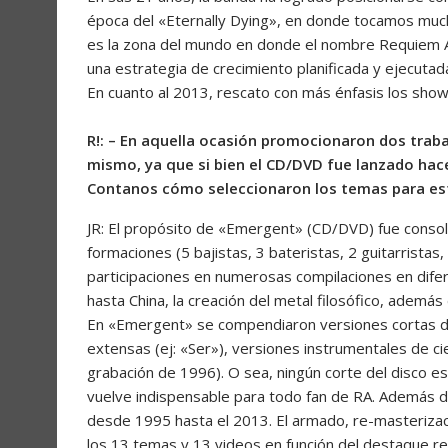
época del «Eternally Dying», en donde tocamos much
es la zona del mundo en donde el nombre Requiem A
una estrategia de crecimiento planificada y ejecuta
En cuanto al 2013, rescato con más énfasis los shows
R!: – En aquella ocasión promocionaron dos trab
mismo, ya que si bien el CD/DVD fue lanzado hac
Contanos cómo seleccionaron los temas para est
JR: El propósito de «Emergent» (CD/DVD) fue conso
formaciones (5 bajistas, 3 bateristas, 2 guitarristas,
participaciones en numerosas compilaciones en dife
hasta China, la creación del metal filosófico, además
En «Emergent» se compendiaron versiones cortas de 
extensas (ej: «Ser»), versiones instrumentales de c
grabación de 1996). O sea, ningún corte del disco es
vuelve indispensable para todo fan de RA. Además 
desde 1995 hasta el 2013. El armado, re-masterizaci
los 13 temas y 13 videos en función del destaque re