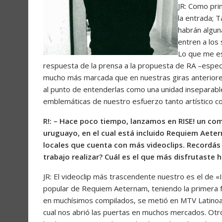
JR: Como pri
la entrada; 
habrán algun
entren a los
Lo que me es
respuesta de la prensa a la propuesta de RA –espec
mucho más marcada que en nuestras giras anteriores. L
al punto de entenderlas como una unidad inseparable
emblemáticas de nuestro esfuerzo tanto artístico co
R!: – Hace poco tiempo, lanzamos en RISE! un co
uruguayo, en el cual está incluido Requiem Aete
locales que cuenta con más videoclips. Recordás
trabajo realizar? Cuál es el que más disfrutaste 
JR: El videoclip más trascendente nuestro es el de
popular de Requiem Aeternam, teniendo la primera 
en muchísimos compilados, se metió en MTV Latinoa
cual nos abrió las puertas en muchos mercados. Otr