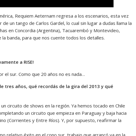
América, Requiem Aeternam regresa a los escenarios, esta vez
de un tango de Carlos Gardel, lo cual sin lugar a dudas llama la
chas en Concordia (Argentina), Tacuarembó y Montevideo,
 la banda, para que nos cuente todos los detalles.
vamente a RISE!
or el sur. Como que 20 años no es nada…
de tres años, qué recordás de la gira del 2013 y qué
 un circuito de shows en la región. Ya hemos tocado en Chile
 completando un circuito que empieza en Paraguay y baja hacia
no (Corrientes y Entre Ríos). Y, por supuesto, reafirmar la
o relativo éxito en el cono sur, trabajo que arrancó ya en la