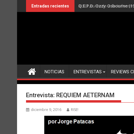
Saltar
RISE! invitado a la Infern
Entradas recientes
al
contenido
NOTICIAS
ENTREVISTAS
REVIEWS C
Entrevista: REQUIEM AETERNAM
diciembre 9, 2016
RISE!