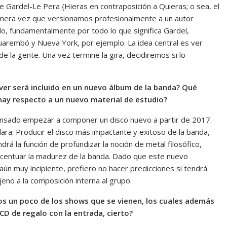
 Gardel-Le Pera {Hieras en contraposición a Quieras; o sea, el
 primera vez que versionamos profesionalmente a un autor
ndo, fundamentalmente por todo lo que significa Gardel,
uarembó y Nueva York, por ejemplo. La idea central es ver
 la gente. Una vez termine la gira, decidiremos si lo
over será incluido en un nuevo álbum de la banda? Qué
ay respecto a un nuevo material de estudio?
nsado empezar a componer un disco nuevo a partir de 2017.
lara: Producir el disco más impactante y exitoso de la banda,
drá la función de profundizar la noción de metal filosófico,
centuar la madurez de la banda. Dado que este nuevo
aún muy incipiente, prefiero no hacer predicciones si tendrá
eno a la composición interna al grupo.
nos un poco de los shows que se vienen, los cuales además
 CD de regalo con la entrada, cierto?