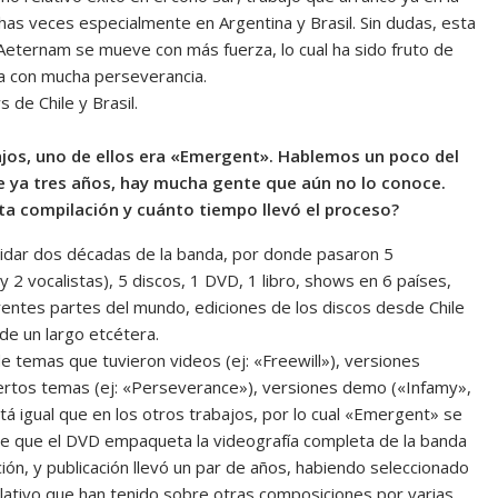
as veces especialmente en Argentina y Brasil. Sin dudas, esta
eternam se mueve con más fuerza, lo cual ha sido fruto de
da con mucha perseverancia.
 de Chile y Brasil.
ajos, uno de ellos era «Emergent». Hablemos un poco del
e ya tres años, hay mucha gente que aún no lo conoce.
a compilación y cuánto tiempo llevó el proceso?
lidar dos décadas de la banda, por donde pasaron 5
 y 2 vocalistas), 5 discos, 1 DVD, 1 libro, shows en 6 países,
rentes partes del mundo, ediciones de los discos desde Chile
 de un largo etcétera.
temas que tuvieron videos (ej: «Freewill»), versiones
iertos temas (ej: «Perseverance»), versiones demo («Infamy»,
tá igual que en los otros trabajos, por lo cual «Emergent» se
de que el DVD empaqueta la videografía completa de la banda
ón, y publicación llevó un par de años, habiendo seleccionado
lativo que han tenido sobre otras composiciones por varias