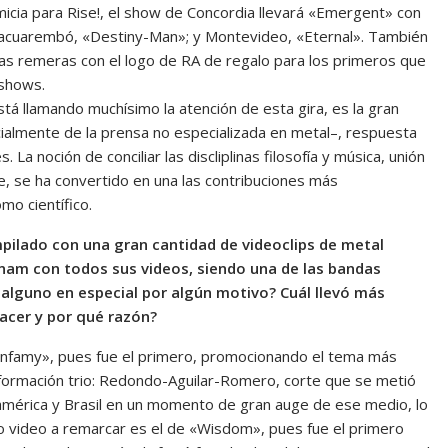
micia para Rise!, el show de Concordia llevará «Emergent» con
Tacuarembó, «Destiny-Man»; y Montevideo, «Eternal». También
as remeras con el logo de RA de regalo para los primeros que
 shows.
tá llamando muchísimo la atención de esta gira, es la gran
ialmente de la prensa no especializada en metal–, respuesta
a noción de conciliar las discliplinas filosofía y música, unión
, se ha convertido en una las contribuciones más
mo científico.
mpilado con una gran cantidad de videoclips de metal
rnam con todos sus videos, siendo una de las bandas
 alguno en especial por algún motivo? Cuál llevó más
hacer y por qué razón?
 «Infamy», pues fue el primero, promocionando el tema más
formación trio: Redondo-Aguilar-Romero, corte que se metió
mérica y Brasil en un momento de gran auge de ese medio, lo
o video a remarcar es el de «Wisdom», pues fue el primero