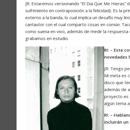
JR: Estaremos versionando “El Dia Que Me Hieras” de
sufrimiento en contraposición a la felicidad}. Es la
externo a la banda, lo cual implica un desafío muy li
cantautor con el cual comparto cosas en común: Tac
como suena en vivo, además de medir la respuesta de
grabamos en estudio.
R!: – Este c
novedades h
JR: Tengo pe
Mi meta es c
disco que ten
además de a
proyecto es 
algún tema aj
R!: – Habla
incluirán un