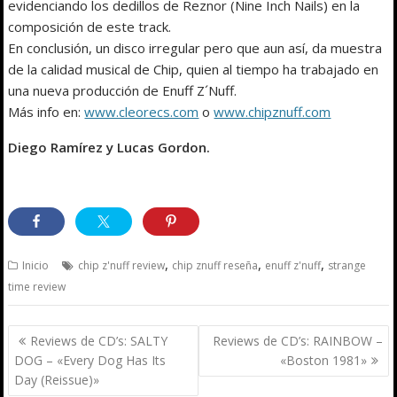
evidenciando los dedillos de Reznor (Nine Inch Nails) en la
composición de este track.
En conclusión, un disco irregular pero que aun así, da muestra
de la calidad musical de Chip, quien al tiempo ha trabajado en
una nueva producción de Enuff Z´Nuff.
Más info en:
www.cleorecs.com
o
www.chipznuff.com
Diego Ramírez y Lucas Gordon.
,
,
,
Inicio
chip z'nuff review
chip znuff reseña
enuff z'nuff
strange
time review
Navegación
Reviews de CD’s: SALTY
Reviews de CD’s: RAINBOW –
de
DOG – «Every Dog Has Its
«Boston 1981»
entradas
Day (Reissue)»