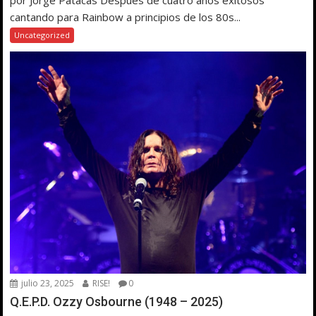
por Jorge Patacas Después de cuatro años exitosos
cantando para Rainbow a principios de los 80s...
Uncategorized
julio 23, 2025
RISE!
0
Q.E.P.D. Ozzy Osbourne (1948 – 2025)