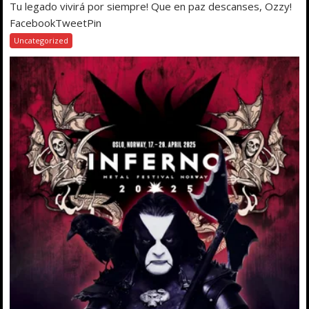
Tu legado vivirá por siempre! Que en paz descanses, Ozzy!
FacebookTweetPin
Uncategorized