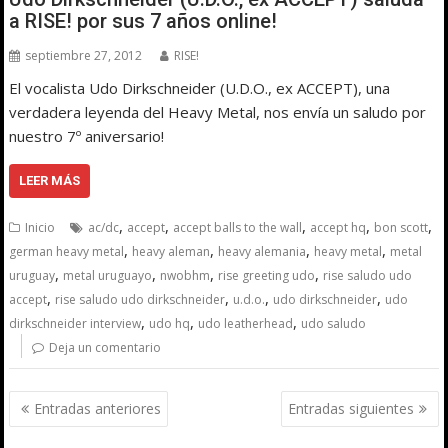
a RISE! por sus 7 años online!
septiembre 27, 2012
RISE!
El vocalista Udo Dirkschneider (U.D.O., ex ACCEPT), una
verdadera leyenda del Heavy Metal, nos envía un saludo por
nuestro 7º aniversario!
LEER MÁS
,
,
,
,
,
Inicio
ac/dc
accept
accept balls to the wall
accept hq
bon scott
,
,
,
,
german heavy metal
heavy aleman
heavy alemania
heavy metal
metal
,
,
,
,
uruguay
metal uruguayo
nwobhm
rise greeting udo
rise saludo udo
,
,
,
,
accept
rise saludo udo dirkschneider
u.d.o.
udo dirkschneider
udo
,
,
,
dirkschneider interview
udo hq
udo leatherhead
udo saludo
Deja un comentario
Navegación
Entradas anteriores
Entradas siguientes
de