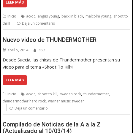
LEER MÁS
,
,
,
,
Inicio
ac/dc
angus young
back in black
malcolm young
shoot to
thrill
Deja un comentario
Nuevo video de THUNDERMOTHER
abril 5, 2014
RISE!
Desde Suecia, las chicas de Thundermother presentan su
video para el tema «Shoot To Kill»!
LEER MÁS
,
,
,
,
Inicio
ac/dc
shoot to kill
sweden rock
thundermother
,
thundermother hard rock
warner music sweden
Deja un comentario
Compilado de Noticias de la A a la Z
(Actualizado al 10/03/14)