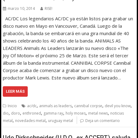
marzo 10, 2014
RISE!
AC/DC Los legendarios AC/DC ya están listos para grabar un
disco nuevo en Mayo en Vancouver, Canadá. Luego de la
grabación, la banda se embarcará en una gira mundial de 40
shows celebrando los 40 años de la banda. ANIMALS AS
LEADERS Animals As Leaders lanzarán su nuevo disco «The
Joy Of Motion» el próximo 25 de Marzo. Este será el tercer
álbum de la banda instrumental. CANNIBAL CORPSE Cannibal
Corpse acaba de comenzar a grabar un disco nuevo con el
productor Mark Lewis. Este nuevo álbum será lanzado…
LEER MÁS
,
,
,
,
Inicio
ac/dc
animals as leaders
cannibal corpse
devil you know
,
,
,
,
,
,
dio
doro
enthroned
gamma ray
holy moses
metal news
noticias
,
,
metal
novedades metal
uruguay metal
Deja un comentario
Udo Dirkschneider (U.D.O., ex ACCEPT) saluda