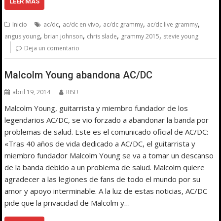
LEER MÁS
,
,
,
,
Inicio
ac/dc
ac/dc en vivo
ac/dc grammy
ac/dc live grammy
,
,
,
,
angus young
brian johnson
chris slade
grammy 2015
stevie young
Deja un comentario
Malcolm Young abandona AC/DC
abril 19, 2014
RISE!
Malcolm Young, guitarrista y miembro fundador de los
legendarios AC/DC, se vio forzado a abandonar la banda por
problemas de salud. Este es el comunicado oficial de AC/DC:
«Tras 40 años de vida dedicado a AC/DC, el guitarrista y
miembro fundador Malcolm Young se va a tomar un descanso
de la banda debido a un problema de salud. Malcolm quiere
agradecer a las legiones de fans de todo el mundo por su
amor y apoyo interminable. A la luz de estas noticias, AC/DC
pide que la privacidad de Malcolm y…