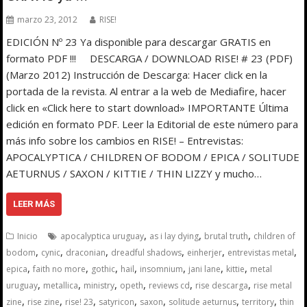
marzo 23, 2012
RISE!
EDICIÓN Nº 23 Ya disponible para descargar GRATIS en
formato PDF !!! DESCARGA / DOWNLOAD RISE! # 23 (PDF)
(Marzo 2012) Instrucción de Descarga: Hacer click en la
portada de la revista. Al entrar a la web de Mediafire, hacer
click en «Click here to start download» IMPORTANTE Última
edición en formato PDF. Leer la Editorial de este número para
más info sobre los cambios en RISE! – Entrevistas:
APOCALYPTICA / CHILDREN OF BODOM / EPICA / SOLITUDE
AETURNUS / SAXON / KITTIE / THIN LIZZY y mucho…
LEER MÁS
,
,
,
Inicio
apocalyptica uruguay
as i lay dying
brutal truth
children of
,
,
,
,
,
,
bodom
cynic
draconian
dreadful shadows
einherjer
entrevistas metal
,
,
,
,
,
,
,
epica
faith no more
gothic
hail
insomnium
jani lane
kittie
metal
,
,
,
,
,
,
uruguay
metallica
ministry
opeth
reviews cd
rise descarga
rise metal
,
,
,
,
,
,
,
zine
rise zine
rise! 23
satyricon
saxon
solitude aeturnus
territory
thin