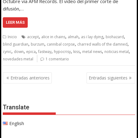
Octubre via AFM Records. El video del primer corte de
difusión,…
LEER MÁS
,
,
,
,
,
Inicio
accept
alice in chains
almah
as i lay dying
biohazard
,
,
,
,
blind guardian
burzum
cannibal corpse
charred walls of the damned
,
,
,
,
,
,
,
,
cynic
down
epica
fastway
hypocrisy
kiss
metal news
noticias metal
novedades metal
1 comentario
Navegación
Entradas anteriores
Entradas siguientes
de
entradas
Translate
English