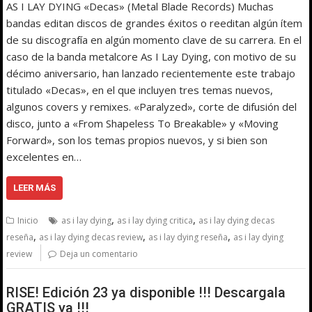
AS I LAY DYING «Decas» (Metal Blade Records) Muchas
bandas editan discos de grandes éxitos o reeditan algún ítem
de su discografía en algún momento clave de su carrera. En el
caso de la banda metalcore As I Lay Dying, con motivo de su
décimo aniversario, han lanzado recientemente este trabajo
titulado «Decas», en el que incluyen tres temas nuevos,
algunos covers y remixes. «Paralyzed», corte de difusión del
disco, junto a «From Shapeless To Breakable» y «Moving
Forward», son los temas propios nuevos, y si bien son
excelentes en…
LEER MÁS
,
,
Inicio
as i lay dying
as i lay dying critica
as i lay dying decas
,
,
,
reseña
as i lay dying decas review
as i lay dying reseña
as i lay dying
review
Deja un comentario
RISE! Edición 23 ya disponible !!! Descargala
GRATIS ya !!!