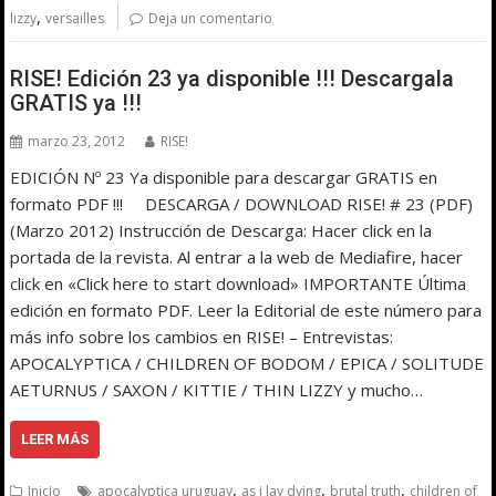
,
lizzy
versailles
Deja un comentario
RISE! Edición 23 ya disponible !!! Descargala
GRATIS ya !!!
marzo 23, 2012
RISE!
EDICIÓN Nº 23 Ya disponible para descargar GRATIS en
formato PDF !!! DESCARGA / DOWNLOAD RISE! # 23 (PDF)
(Marzo 2012) Instrucción de Descarga: Hacer click en la
portada de la revista. Al entrar a la web de Mediafire, hacer
click en «Click here to start download» IMPORTANTE Última
edición en formato PDF. Leer la Editorial de este número para
más info sobre los cambios en RISE! – Entrevistas:
APOCALYPTICA / CHILDREN OF BODOM / EPICA / SOLITUDE
AETURNUS / SAXON / KITTIE / THIN LIZZY y mucho…
LEER MÁS
,
,
,
Inicio
apocalyptica uruguay
as i lay dying
brutal truth
children of