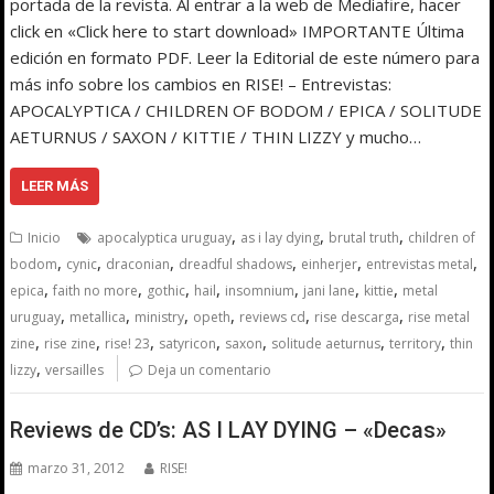
portada de la revista. Al entrar a la web de Mediafire, hacer
click en «Click here to start download» IMPORTANTE Última
edición en formato PDF. Leer la Editorial de este número para
más info sobre los cambios en RISE! – Entrevistas:
APOCALYPTICA / CHILDREN OF BODOM / EPICA / SOLITUDE
AETURNUS / SAXON / KITTIE / THIN LIZZY y mucho…
LEER MÁS
,
,
,
Inicio
apocalyptica uruguay
as i lay dying
brutal truth
children of
,
,
,
,
,
,
bodom
cynic
draconian
dreadful shadows
einherjer
entrevistas metal
,
,
,
,
,
,
,
epica
faith no more
gothic
hail
insomnium
jani lane
kittie
metal
,
,
,
,
,
,
uruguay
metallica
ministry
opeth
reviews cd
rise descarga
rise metal
,
,
,
,
,
,
,
zine
rise zine
rise! 23
satyricon
saxon
solitude aeturnus
territory
thin
,
lizzy
versailles
Deja un comentario
Reviews de CD’s: AS I LAY DYING – «Decas»
marzo 31, 2012
RISE!