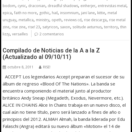
,
,
,
,
,
,
bodom
cynic
draconian
dreadful shadows
einherjer
entrevistas metal
,
,
,
,
,
,
,
epica
faith no more
gothic
hail
insomnium
jani lane
kittie
metal
,
,
,
,
,
,
uruguay
metallica
ministry
opeth
reviews cd
rise descarga
rise metal
,
,
,
,
,
,
,
zine
rise zine
rise! 23
satyricon
saxon
solitude aeturnus
territory
thin
,
lizzy
versailles
2 comentarios
Compilado de Noticias de la A a la Z
(Actualizado al 09/10/11)
octubre 8, 2011
RISE!
ACCEPT Los legendarios Accept preparan el sucesor de su
álbum de regreso «Blood Of The Nations». La banda se
encuentra componiendo el material junto al productor
británico Andy Sneap (Megadeth, Exodus, Nevermore, etc.).
ALICE IN CHAINS Alice In Chains trabaja en un nuevo disco, el
cual aún no tiene título, pero será lanzado a fines de año o
principios del 2012. ALMAH Almah, la banda liderada por Edu
Falaschi (Angra) editará su nuevo álbum «Motion» el 14 de