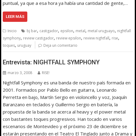
puntual, ya que a esa hora ya había una cantidad de gente,…
LEER MÁS
,
,
,
,
,
Inicio
bj bar
castigador
epsilon
metal
metal uruguayo
nightfall
,
,
,
,
,
symphony
review castigador
review epsilon
review nightfall
rise
,
toques
uruguay
Deja un comentario
Entrevista: NIGHTFALL SYMPHONY
marzo 3, 2008
RISE!
Nightfall Symphony es una banda de nuestro país formada en
2001. Formados por Pablo Bello en guitarra, Leonardo
Perretta en bajo, Martín Sergio en violoncello y voz, Joaquín
Baranzano en teclados y Guillermo Sergio en batería, la
propuesta de la banda se acerca al heavy y el power metal
con bastantes toques progresivos. Han tocado en varios
escenarios de Montevideo y el próximo 23 de diciembre se
estarán presentando en el Teatro El Tinglado junto a Drama y