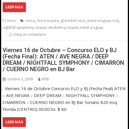
LEER MÁS
,
,
,
,
Inicio
cinica
cinica toques
gravedad cero
metal uruguay rock
,
,
nightfall symphony
toques decibelios
toques metal uruguay
Deja un comentario
Viernes 16 de Octubre – Concurso ELO y BJ
(Fecha Final): ATEN / AVE NEGRA / DEEP
DREAM / NIGHTFALL SYMPHONY / CIMARRON
/ CUERNO NEGRO en BJ Bar
octubre 3, 2009
RISE!
Viernes 16 de Octubre Concurso ELO y BJ (Fecha Final) ATEN
– AVE NEGRA – DEEP DREAM – NIGHTFALL SYMPHONY –
CIMARRON – CUERNO NEGRO en BJ Bar Soriano 820 esq.
Florida (CENTRO) 00:00 hs. $ 80
LEER MÁS