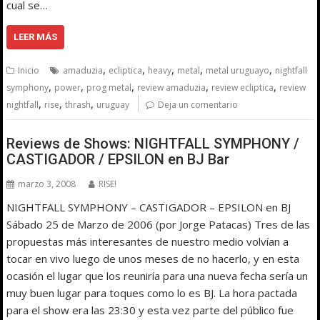
cual se…
LEER MÁS
,
,
,
,
,
Inicio
amaduzia
ecliptica
heavy
metal
metal uruguayo
nightfall
,
,
,
,
,
symphony
power
prog metal
review amaduzia
review ecliptica
review
,
,
,
nightfall
rise
thrash
uruguay
Deja un comentario
Reviews de Shows: NIGHTFALL SYMPHONY /
CASTIGADOR / EPSILON en BJ Bar
marzo 3, 2008
RISE!
NIGHTFALL SYMPHONY – CASTIGADOR – EPSILON en BJ
Sábado 25 de Marzo de 2006 (por Jorge Patacas) Tres de las
propuestas más interesantes de nuestro medio volvían a
tocar en vivo luego de unos meses de no hacerlo, y en esta
ocasión el lugar que los reuniría para una nueva fecha sería un
muy buen lugar para toques como lo es BJ. La hora pactada
para el show era las 23:30 y esta vez parte del público fue