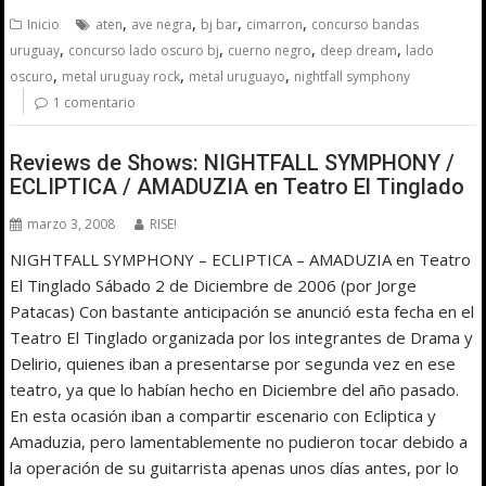
,
,
,
,
Inicio
aten
ave negra
bj bar
cimarron
concurso bandas
,
,
,
,
uruguay
concurso lado oscuro bj
cuerno negro
deep dream
lado
,
,
,
oscuro
metal uruguay rock
metal uruguayo
nightfall symphony
1 comentario
Reviews de Shows: NIGHTFALL SYMPHONY /
ECLIPTICA / AMADUZIA en Teatro El Tinglado
marzo 3, 2008
RISE!
NIGHTFALL SYMPHONY – ECLIPTICA – AMADUZIA en Teatro
El Tinglado Sábado 2 de Diciembre de 2006 (por Jorge
Patacas) Con bastante anticipación se anunció esta fecha en el
Teatro El Tinglado organizada por los integrantes de Drama y
Delirio, quienes iban a presentarse por segunda vez en ese
teatro, ya que lo habían hecho en Diciembre del año pasado.
En esta ocasión iban a compartir escenario con Ecliptica y
Amaduzia, pero lamentablemente no pudieron tocar debido a
la operación de su guitarrista apenas unos días antes, por lo