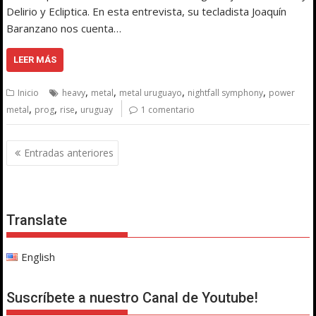
Delirio y Ecliptica. En esta entrevista, su tecladista Joaquín
Baranzano nos cuenta…
LEER MÁS
,
,
,
,
Inicio
heavy
metal
metal uruguayo
nightfall symphony
power
,
,
,
metal
prog
rise
uruguay
1 comentario
Navegación
Entradas anteriores
de
entradas
Translate
English
Suscríbete a nuestro Canal de Youtube!