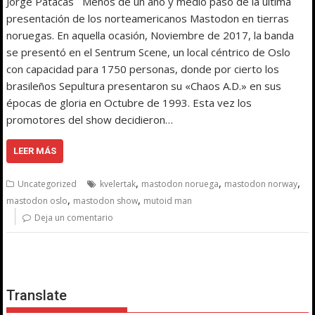
Jorge Patacas Menos de un año y medio pasó de la última
presentación de los norteamericanos Mastodon en tierras
noruegas. En aquella ocasión, Noviembre de 2017, la banda
se presentó en el Sentrum Scene, un local céntrico de Oslo
con capacidad para 1750 personas, donde por cierto los
brasileños Sepultura presentaron su «Chaos A.D.» en sus
épocas de gloria en Octubre de 1993. Esta vez los
promotores del show decidieron…
LEER MÁS
,
,
,
Uncategorized
kvelertak
mastodon noruega
mastodon norway
,
,
mastodon oslo
mastodon show
mutoid man
Deja un comentario
Translate