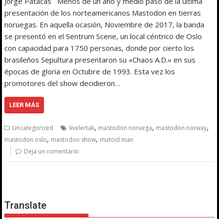
Jorge Patacas Menos de un año y medio pasó de la última
presentación de los norteamericanos Mastodon en tierras
noruegas. En aquella ocasión, Noviembre de 2017, la banda
se presentó en el Sentrum Scene, un local céntrico de Oslo
con capacidad para 1750 personas, donde por cierto los
brasileños Sepultura presentaron su «Chaos A.D.» en sus
épocas de gloria en Octubre de 1993. Esta vez los
promotores del show decidieron…
LEER MÁS
,
,
,
Uncategorized
kvelertak
mastodon noruega
mastodon norway
,
,
mastodon oslo
mastodon show
mutoid man
Deja un comentario
Translate