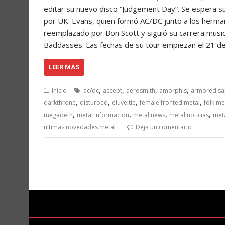
editar su nuevo disco “Judgement Day”. Se espera su
por UK. Evans, quien formó AC/DC junto a los herma
reemplazado por Bon Scott y siguió su carrera mus
Baddasses. Las fechas de su tour empiezan el 21 de
LEER MÁS
,
,
,
,
Inicio
ac/dc
accept
aerosmith
amorphis
armored sa
,
,
,
,
darkthrone
disturbed
eluveitie
female fronted metal
folk me
,
,
,
,
megadeth
metal informacion
metal news
metal noticias
meta
ultimas novedades metal
Deja un comentario