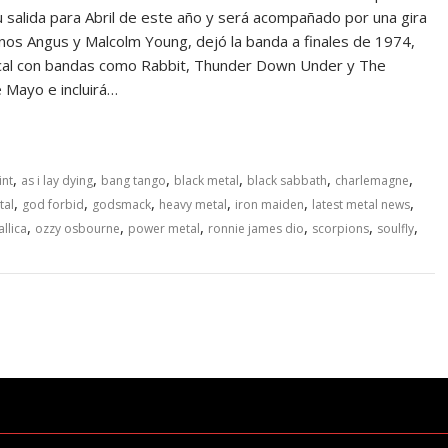
 salida para Abril de este año y será acompañado por una gira
nos Angus y Malcolm Young, dejó la banda a finales de 1974,
ical con bandas como Rabbit, Thunder Down Under y The
 Mayo e incluirá…
,
,
,
,
,
,
int
as i lay dying
bang tango
black metal
black sabbath
charlemagne
,
,
,
,
,
,
tal
god forbid
godsmack
heavy metal
iron maiden
latest metal news
,
,
,
,
,
,
llica
ozzy osbourne
power metal
ronnie james dio
scorpions
soulfly