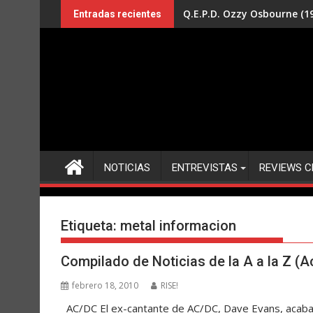
Saltar
Q.E.P.D. Ozzy Osbourne (19
Entradas recientes
al
contenido
NOTICIAS
ENTREVISTAS
REVIEWS C
Etiqueta:
metal informacion
Compilado de Noticias de la A a la Z (A
febrero 18, 2010
RISE!
AC/DC El ex-cantante de AC/DC, Dave Evans, acaba 