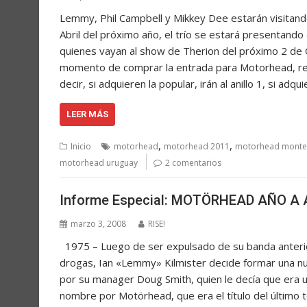
Lemmy, Phil Campbell y Mikkey Dee estarán visitando
Abril del próximo año, el trío se estará presentando
quienes vayan al show de Therion del próximo 2 de 
momento de comprar la entrada para Motorhead, reci
decir, si adquieren la popular, irán al anillo 1, si adqui
LEER MÁS
,
,
Inicio
motorhead
motorhead 2011
motorhead monte
motorhead uruguay
2 comentarios
Informe Especial: MOTÖRHEAD AÑO A
marzo 3, 2008
RISE!
1975 – Luego de ser expulsado de su banda anterio
drogas, Ian «Lemmy» Kilmister decide formar una nu
por su manager Doug Smith, quien le decía que era
nombre por Motörhead, que era el título del último 