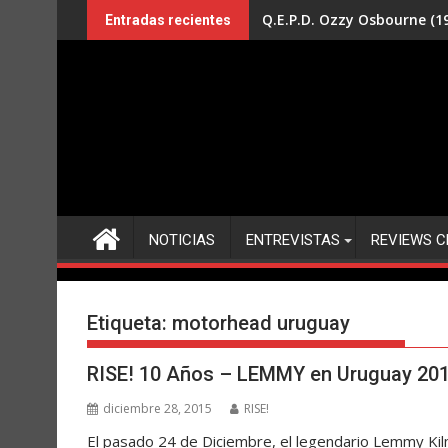
Saltar
Q.E.P.D. Ozzy Osbourne (19
Entradas recientes
al
contenido
NOTICIAS
ENTREVISTAS
REVIEWS C
Etiqueta:
motorhead uruguay
RISE! 10 Años – LEMMY en Uruguay 20
diciembre 28, 2015
RISE!
El pasado 24 de Diciembre, el legendario Lemmy Kil