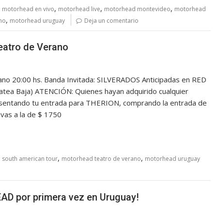
,
,
,
,
motorhead en vivo
motorhead live
motorhead montevideo
motorhead
,
no
motorhead uruguay
Deja un comentario
eatro de Verano
o 20:00 hs. Banda Invitada: SILVERADOS Anticipadas en RED
latea Baja) ATENCIÓN: Quienes hayan adquirido cualquier
esentando tu entrada para THERION, comprando la entrada de
0 vas a la de $ 1750
,
,
south american tour
motorhead teatro de verano
motorhead uruguay
AD por primera vez en Uruguay!