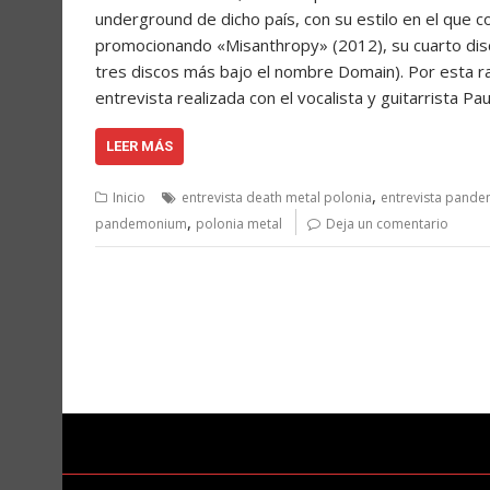
underground de dicho país, con su estilo en el que c
promocionando «Misanthropy» (2012), su cuarto dis
tres discos más bajo el nombre Domain). Por esta ra
entrevista realizada con el vocalista y guitarrista P
LEER MÁS
,
Inicio
entrevista death metal polonia
entrevista pand
,
pandemonium
polonia metal
Deja un comentario