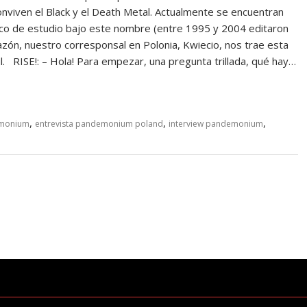
onviven el Black y el Death Metal. Actualmente se encuentran
co de estudio bajo este nombre (entre 1995 y 2004 editaron
zón, nuestro corresponsal en Polonia, Kwiecio, nos trae esta
aul. RISE!: – Hola! Para empezar, una pregunta trillada, qué hay…
,
,
,
emonium
entrevista pandemonium poland
interview pandemonium