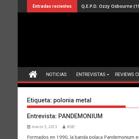
Saltar
Q.E.P.D. Ozzy Osbourne (19
Entradas recientes
al
contenido
NOTICIAS
ENTREVISTAS
REVIEWS C
Etiqueta:
polonia metal
Entrevista: PANDEMONIUM
marzo 5, 2013
RISE!
Formados en 1990, la banda polaca Pandemonium es 