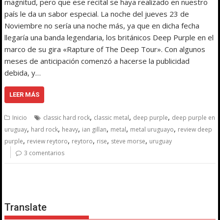
magnitud, pero que ese recital se haya realizado en nuestro
país le da un sabor especial. La noche del jueves 23 de
Noviembre no sería una noche más, ya que en dicha fecha
llegaría una banda legendaria, los británicos Deep Purple en el
marco de su gira «Rapture of The Deep Tour». Con algunos
meses de anticipación comenzó a hacerse la publicidad
debida, y…
LEER MÁS
,
,
,
Inicio
classic hard rock
classic metal
deep purple
deep purple en
,
,
,
,
,
,
uruguay
hard rock
heavy
ian gillan
metal
metal uruguayo
review deep
,
,
,
,
,
purple
review reytoro
reytoro
rise
steve morse
uruguay
3 comentarios
Translate