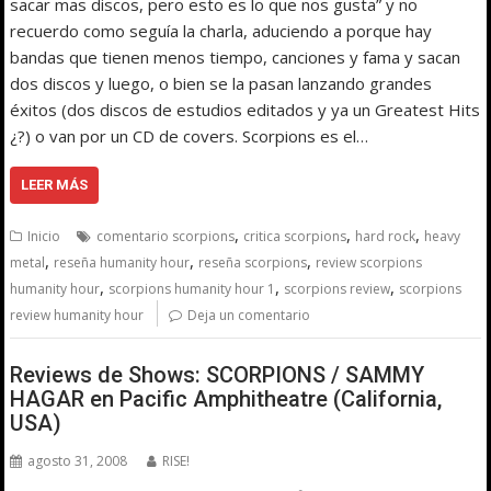
sacar mas discos, pero esto es lo que nos gusta” y no
recuerdo como seguía la charla, aduciendo a porque hay
bandas que tienen menos tiempo, canciones y fama y sacan
dos discos y luego, o bien se la pasan lanzando grandes
éxitos (dos discos de estudios editados y ya un Greatest Hits
¿?) o van por un CD de covers. Scorpions es el…
LEER MÁS
,
,
,
Inicio
comentario scorpions
critica scorpions
hard rock
heavy
,
,
,
metal
reseña humanity hour
reseña scorpions
review scorpions
,
,
,
humanity hour
scorpions humanity hour 1
scorpions review
scorpions
review humanity hour
Deja un comentario
Reviews de Shows: SCORPIONS / SAMMY
HAGAR en Pacific Amphitheatre (California,
USA)
agosto 31, 2008
RISE!