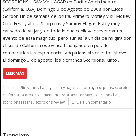
SCORPIONS – SAMMY HAGAR en Pacific Amphitheatre
(California, USA) Domingo 3 de Agosto de 2008 por Lucas
Gordon Fin de semana de locura. Primero Motley y su Motley
Crue Fest y ahora Scorpions y Sammy Hagar. Estoy muy
cansado de viajar y de todo lo que conlleva presenciar un
evento de esta magnitud, pero aún así a un día de mi gira por
el sur de California estoy acá trabajando en pos de
compartirles las experiencias adquiridas al ver estos shows.
El domingo 3 de agosto, los alemanes Scorpions, junto…
LEER MÁS
,
,
,
Inicio
sammy hagar
sammy hagar california
scorpions
scorpions
,
,
,
,
california
scorpions comentario
scorpions en vivo
scorpions live
,
scorpions reseña
scorpions review
Deja un comentario
Translate