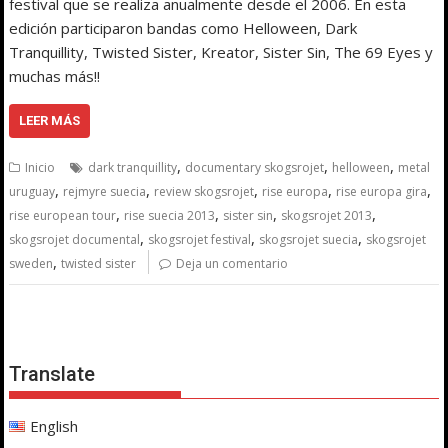
festival que se realiza anualmente desde el 2006. En esta
edición participaron bandas como Helloween, Dark
Tranquillity, Twisted Sister, Kreator, Sister Sin, The 69 Eyes y
muchas más!!
LEER MÁS
,
,
,
Inicio
dark tranquillity
documentary skogsrojet
helloween
metal
,
,
,
,
,
uruguay
rejmyre suecia
review skogsrojet
rise europa
rise europa gira
,
,
,
,
rise european tour
rise suecia 2013
sister sin
skogsrojet 2013
,
,
,
skogsrojet documental
skogsrojet festival
skogsrojet suecia
skogsrojet
,
sweden
twisted sister
Deja un comentario
Translate
English