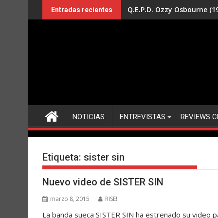
Saltar
Q.E.P.D. Ozzy Osbourne (19
Entradas recientes
al
contenido
NOTICIAS
ENTREVISTAS
REVIEWS C
Etiqueta:
sister sin
Nuevo video de SISTER SIN
marzo 8, 2015
RISE!
La banda sueca SISTER SIN ha estrenado su video p