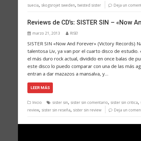
,
,
suecia
skogsrojet sweden
twisted sister
Deja un comen
Reviews de CD’s: SISTER SIN – «Now A
marzo 21, 2013
RISE!
SISTER SIN «Now And Forever» (Victory Records) Nac
talentosa Liv, ya van por el cuarto disco de estudi
el más duro rock actual, dividido en once balas de pu
este disco lo puedo comparar con una de las más ag
entran a dar mazazos a mansalva, y…
LEER MÁS
,
,
,
Inicio
sister sin
sister sin comentario
sister sin critica
,
,
review
sister sin reseña
sister sin review
Deja un comen