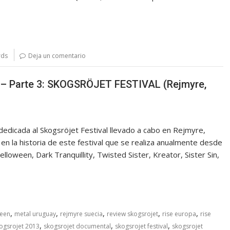
rds
Deja un comentario
! – Parte 3: SKOGSRÖJET FESTIVAL (Rejmyre,
 dedicada al Skogsröjet Festival llevado a cabo en Rejmyre,
 en la historia de este festival que se realiza anualmente desde
loween, Dark Tranquillity, Twisted Sister, Kreator, Sister Sin,
,
,
,
,
,
ween
metal uruguay
rejmyre suecia
review skogsrojet
rise europa
rise
,
,
,
ogsrojet 2013
skogsrojet documental
skogsrojet festival
skogsrojet