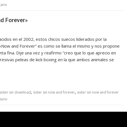
tario
nd Forever»
idos en el 2002, estos chicos suecos liderados por la
o. «Now and Forever” es como se llama el mismo y nos propone
nta fina. Dije una vez y reafirmo “creo que lo que aprecio en
resivas peleas de kick boxing en la que ambos animales se
,
,
sister sin download
sister sin now and forever
sister sin now and forever
tario