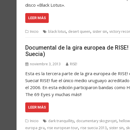
disco «Black Lotus».
LEER MÁS
,
,
,
Inicio
black lotus
desert queen
sister sin
victory reco
Documental de la gira europea de RISE
Suecia)
noviembre 3, 2013
RISE!
Esta es la tercera parte de la gira europea de RISE!
Suecia! RISE! fue el único medio uruguayo acreditado
el 2006. En esta edición participaron bandas como Hel
The 69 Eyes y muchas más!!
LEER MÁS
,
,
Inicio
dark tranquillity
documentary skogsrojet
hello
,
,
,
,
europa gira
rise european tour
rise suecia 2013
sister sin
sk