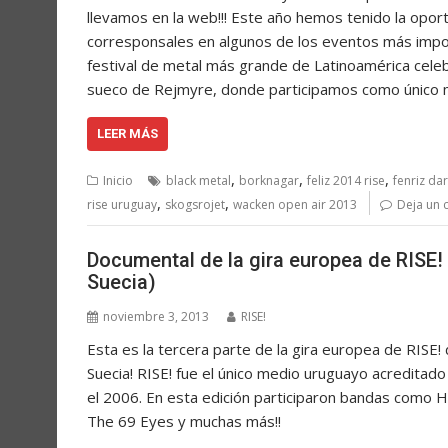
llevamos en la web!!! Este año hemos tenido la opor
corresponsales en algunos de los eventos más import
festival de metal más grande de Latinoamérica celebr
sueco de Rejmyre, donde participamos como único me
LEER MÁS
,
,
,
Inicio
black metal
borknagar
feliz 2014 rise
fenriz da
,
,
rise uruguay
skogsrojet
wacken open air 2013
Deja un 
Documental de la gira europea de RISE
Suecia)
noviembre 3, 2013
RISE!
Esta es la tercera parte de la gira europea de RISE!
Suecia! RISE! fue el único medio uruguayo acreditado
el 2006. En esta edición participaron bandas como Hel
The 69 Eyes y muchas más!!