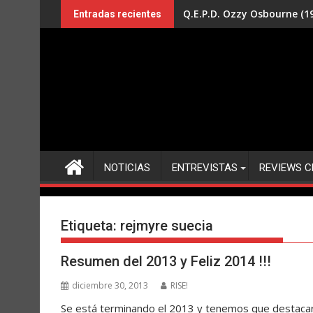
Saltar
Q.E.P.D. Ozzy Osbourne (19
Entradas recientes
al
contenido
NOTICIAS
ENTREVISTAS
REVIEWS C
Etiqueta:
rejmyre suecia
Resumen del 2013 y Feliz 2014 !!!
diciembre 30, 2013
RISE!
Se está terminando el 2013 y tenemos que destacar