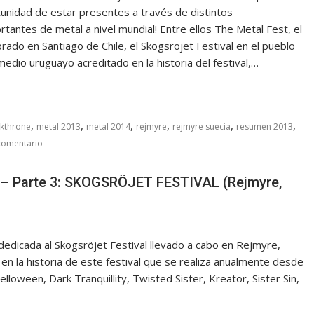
tunidad de estar presentes a través de distintos
antes de metal a nivel mundial! Entre ellos The Metal Fest, el
ado en Santiago de Chile, el Skogsröjet Festival en el pueblo
dio uruguayo acreditado en la historia del festival,…
,
,
,
,
,
,
rkthrone
metal 2013
metal 2014
rejmyre
rejmyre suecia
resumen 2013
comentario
! – Parte 3: SKOGSRÖJET FESTIVAL (Rejmyre,
 dedicada al Skogsröjet Festival llevado a cabo en Rejmyre,
 en la historia de este festival que se realiza anualmente desde
loween, Dark Tranquillity, Twisted Sister, Kreator, Sister Sin,