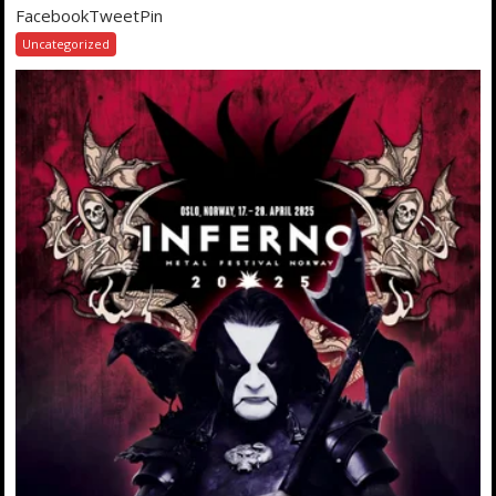
FacebookTweetPin
Uncategorized