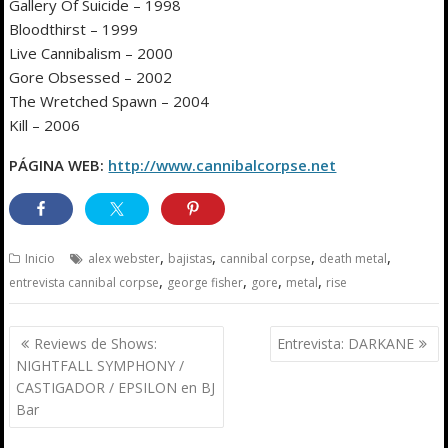
Gallery Of Suicide – 1998
Bloodthirst – 1999
Live Cannibalism – 2000
Gore Obsessed – 2002
The Wretched Spawn – 2004
Kill – 2006
PÁGINA WEB:
http://www.cannibalcorpse.net
,
,
,
,
Inicio
alex webster
bajistas
cannibal corpse
death metal
,
,
,
,
entrevista cannibal corpse
george fisher
gore
metal
rise
Navegación
Reviews de Shows:
Entrevista: DARKANE
de
NIGHTFALL SYMPHONY /
entradas
CASTIGADOR / EPSILON en BJ
Bar