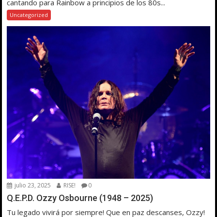
cantando para Rainbow a principios de los 80s...
Uncategorized
julio 23, 2025
RISE!
0
Q.E.P.D. Ozzy Osbourne (1948 – 2025)
Tu legado vivirá por siempre! Que en paz descanses, Ozzy!