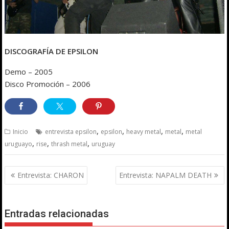
DISCOGRAFÍA DE EPSILON
Demo – 2005
Disco Promoción – 2006
,
,
,
,
Inicio
entrevista epsilon
epsilon
heavy metal
metal
metal
,
,
,
uruguayo
rise
thrash metal
uruguay
Navegación
Entrevista: CHARON
Entrevista: NAPALM DEATH
de
entradas
Entradas relacionadas