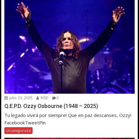
julio 23, 2025
RISE!
0
Q.E.P.D. Ozzy Osbourne (1948 – 2025)
Tu legado vivirá por siempre! Que en paz descanses, Ozzy!
FacebookTweetPin
Uncategorized