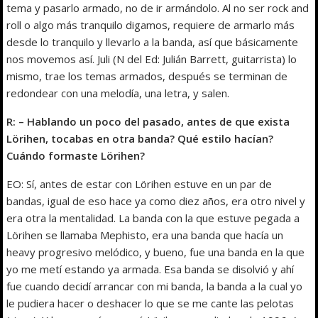
tema y pasarlo armado, no de ir armándolo. Al no ser rock and
roll o algo más tranquilo digamos, requiere de armarlo más
desde lo tranquilo y llevarlo a la banda, así que básicamente
nos movemos así. Juli (N del Ed: Julián Barrett, guitarrista) lo
mismo, trae los temas armados, después se terminan de
redondear con una melodía, una letra, y salen.
R: – Hablando un poco del pasado, antes de que exista
Lörihen, tocabas en otra banda? Qué estilo hacían?
Cuándo formaste Lörihen?
EO: Sí, antes de estar con Lörihen estuve en un par de
bandas, igual de eso hace ya como diez años, era otro nivel y
era otra la mentalidad. La banda con la que estuve pegada a
Lörihen se llamaba Mephisto, era una banda que hacía un
heavy progresivo melódico, y bueno, fue una banda en la que
yo me metí estando ya armada. Esa banda se disolvió y ahí
fue cuando decidí arrancar con mi banda, la banda a la cual yo
le pudiera hacer o deshacer lo que se me cante las pelotas