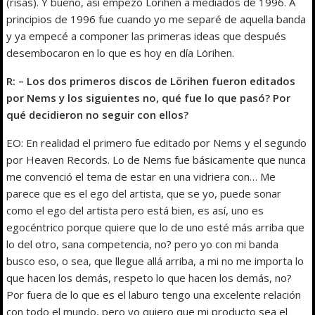
(risas). Y bueno, así empezó Lörihen a mediados de 1996. A
principios de 1996 fue cuando yo me separé de aquella banda
y ya empecé a componer las primeras ideas que después
desembocaron en lo que es hoy en día Lörihen.
R: – Los dos primeros discos de Lörihen fueron editados
por Nems y los siguientes no, qué fue lo que pasó? Por
qué decidieron no seguir con ellos?
EO: En realidad el primero fue editado por Nems y el segundo
por Heaven Records. Lo de Nems fue básicamente que nunca
me convenció el tema de estar en una vidriera con… Me
parece que es el ego del artista, que se yo, puede sonar
como el ego del artista pero está bien, es así, uno es
egocéntrico porque quiere que lo de uno esté más arriba que
lo del otro, sana competencia, no? pero yo con mi banda
busco eso, o sea, que llegue allá arriba, a mi no me importa lo
que hacen los demás, respeto lo que hacen los demás, no?
Por fuera de lo que es el laburo tengo una excelente relación
con todo el mundo, pero yo quiero que mi producto sea el