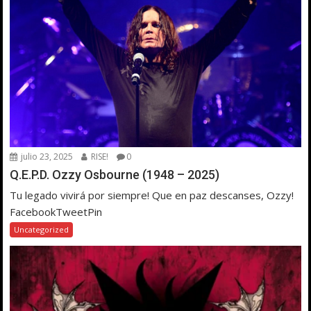
julio 23, 2025
RISE!
0
Q.E.P.D. Ozzy Osbourne (1948 – 2025)
Tu legado vivirá por siempre! Que en paz descanses, Ozzy!
FacebookTweetPin
Uncategorized