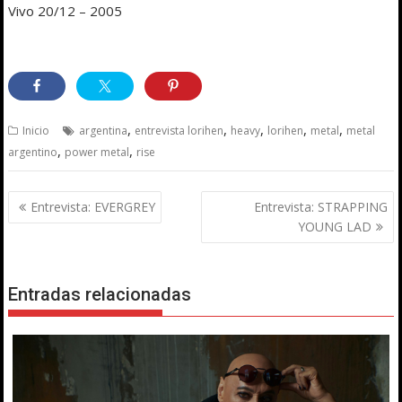
Vivo 20/12 – 2005
,
,
,
,
,
Inicio
argentina
entrevista lorihen
heavy
lorihen
metal
metal
,
,
argentino
power metal
rise
Navegación
Entrevista: EVERGREY
Entrevista: STRAPPING
de
YOUNG LAD
entradas
Entradas relacionadas