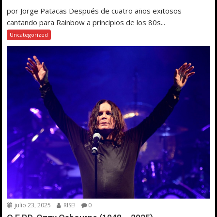
por Jorge Patacas Después de cuatro años exitosos
cantando para Rainbow a principios de los 80s...
Uncategorized
julio 23, 2025
RISE!
0