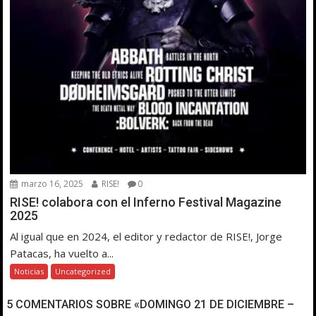
marzo 16, 2025
RISE!
0
RISE! colabora con el Inferno Festival Magazine
2025
Al igual que en 2024, el editor y redactor de RISE!, Jorge
Patacas, ha vuelto a...
Noticias
Uncategorized
5 COMENTARIOS SOBRE «DOMINGO 21 DE DICIEMBRE –