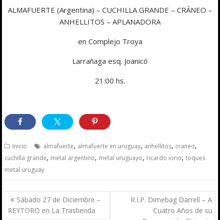
ALMAFUERTE (Argentina) – CUCHILLA GRANDE – CRÁNEO –
ANHELLITOS – APLANADORA
en Complejo Troya
Larrañaga esq. Joanicó
21:00 hs.
,
,
,
,
Inicio
almafuerte
almafuerte en uruguay
anhellitos
craneo
,
,
,
,
cuchilla grande
metal argentino
metal uruguayo
ricardo iorio
toques
metal uruguay
Navegación
Sábado 27 de Diciembre –
R.I.P. Dimebag Darrell – A
de
REYTORO en La Trastienda
Cuatro Años de su