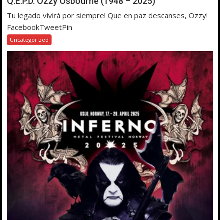
Q.E.P.D. Ozzy Osbourne (1948 – 2025)
Tu legado vivirá por siempre! Que en paz descanses, Ozzy!
FacebookTweetPin
Uncategorized