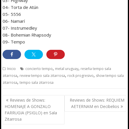
03- Highway
04- Torta de Atún
05- 5556
06- Namarí
07- Instrumedley
08- Bohemian Rhapsody
09- Tempo
,
,
Inicio
concierto tempo
metal uruguay
reseña tempo sala
,
,
,
zitarrosa
review tempo sala zitarrosa
rock progresivo
show tempo sala
,
zitarrosa
tempo sala zitarrosa
Navegación
Reviews de Shows:
Reviews de Shows: REQUIEM
de
HOMENAJE A GONZALO
AETERNAM en Decibelios
entradas
FARRUGIA (PSIGLO) en Sala
Zitarrosa