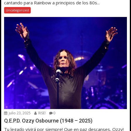
cantando para Rainbow a principios de los 80s...
Uncategorized
julio 23, 2025
RISE!
0
Q.E.P.D. Ozzy Osbourne (1948 – 2025)
Tu legado vivirá por siempre! Que en paz descanses, Ozzy!