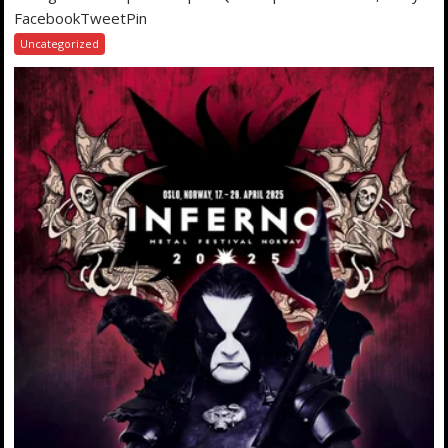
FacebookTweetPin
Uncategorized