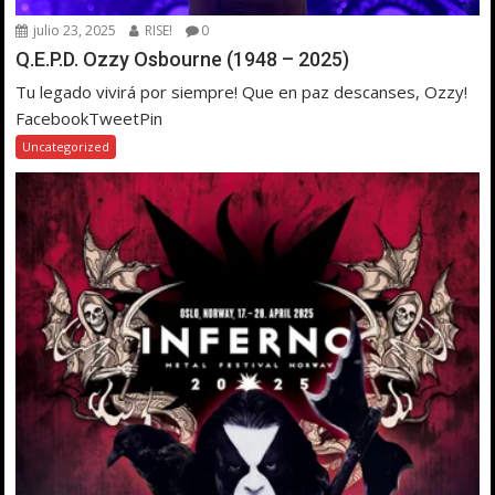
julio 23, 2025
RISE!
0
Q.E.P.D. Ozzy Osbourne (1948 – 2025)
Tu legado vivirá por siempre! Que en paz descanses, Ozzy!
FacebookTweetPin
Uncategorized