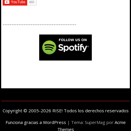
------------------------------------------
Copyright © 2005-2026 RISE! Todos los derechos reservados
Funciona gracias a WordPress
|
Tema: SuperMag por
Acme
Themes