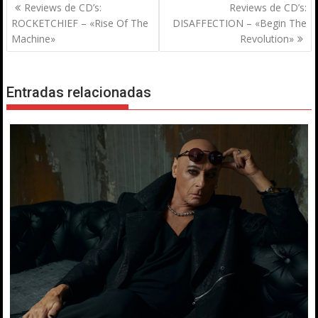
Navegación
Reviews de CD’s:
Reviews de CD’s:
de
ROCKETCHIEF – «Rise Of The
DISAFFECTION – «Begin The
entradas
Machine»
Revolution»
Entradas relacionadas