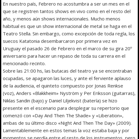
En nuestro país, Febrero no acostumbra a ser un mes en el
que se registren tantos shows en vivo como en el resto del
año, y menos aún shows internacionales. Mucho menos
habitual es que un show internacional de metal se haga en el
Teatro Stella. Sin embargo, como excepción de toda regla, los
suecos Katatonia desembarcaron por primera vez en
Uruguay el pasado 26 de Febrero en el marco de su gira 20º
aniversario para hacer un repaso de toda su carrera en el
mencionado recinto.
Sobre las 21:00 hs, las butacas del teatro ya se encontraban
ocupadas, se apagaron las luces, y ante el ferviente aplauso
de la audiencia, el quinteto compuesto por Jonas Renkse
(voz), Anders «Blakkheim» Nyström y Per Eriksson (guitarras),
Niklas Sandin (bajo) y Daniel Liljekvist (batería) se hizo
presente en el escenario para desplegar su repertorio que
comenzó con «Day And Then The Shade» y «Liberation»,
ambas de su último disco «Night And Then The Day» (2009).
Lamentablemente en estos temas la voz estaba baja y por
momentos se perdía entre el resto de los instrumentos, pero