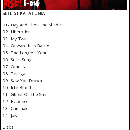
SETLIST KATATONIA
01- Day And Then The Shade
02- Liberation
03- My Twin
04- Onward Into Battle
05- The Longest Year
06- Soil’s Song
07- Omerta
08- Teargas
09- Saw You Drown
10- Idle Blood
11- Ghost Of The Sun
12- Evidence
13- Criminals
14- July
Bises: