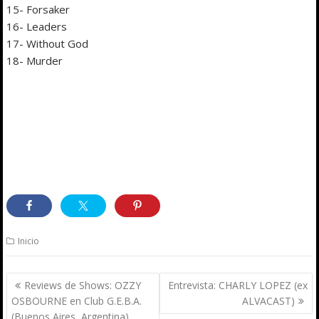
15- Forsaker
16- Leaders
17- Without God
18- Murder
Inicio
Navegación
Reviews de Shows: OZZY
Entrevista: CHARLY LOPEZ (ex
de
OSBOURNE en Club G.E.B.A.
ALVACAST)
entradas
(Buenos Aires, Argentina)