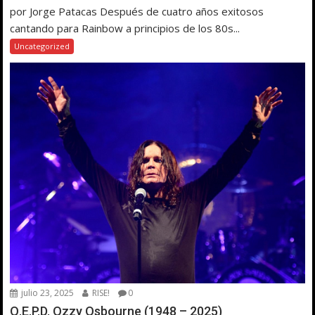
por Jorge Patacas Después de cuatro años exitosos
cantando para Rainbow a principios de los 80s...
Uncategorized
julio 23, 2025
RISE!
0
Q.E.P.D. Ozzy Osbourne (1948 – 2025)