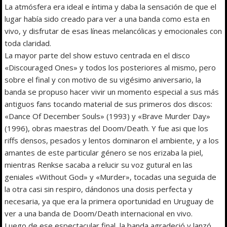
La atmósfera era ideal e íntima y daba la sensación de que el
lugar había sido creado para ver a una banda como esta en
vivo, y disfrutar de esas líneas melancólicas y emocionales con
toda claridad.
La mayor parte del show estuvo centrada en el disco
«Discouraged Ones» y todos los posteriores al mismo, pero
sobre el final y con motivo de su vigésimo aniversario, la
banda se propuso hacer vivir un momento especial a sus más
antiguos fans tocando material de sus primeros dos discos:
«Dance Of December Souls» (1993) y «Brave Murder Day»
(1996), obras maestras del Doom/Death. Y fue asi que los
riffs densos, pesados y lentos dominaron el ambiente, y a los
amantes de este particular género se nos erizaba la piel,
mientras Renkse sacaba a relucir su voz gutural en las
geniales «Without God» y «Murder», tocadas una seguida de
la otra casi sin respiro, dándonos una dosis perfecta y
necesaria, ya que era la primera oportunidad en Uruguay de
ver a una banda de Doom/Death internacional en vivo.
Luego de ese espectacular final, la banda agradeció y lanzó