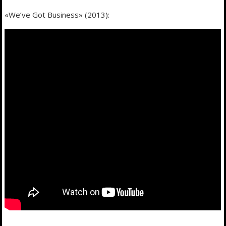
«We’ve Got Business» (2013):