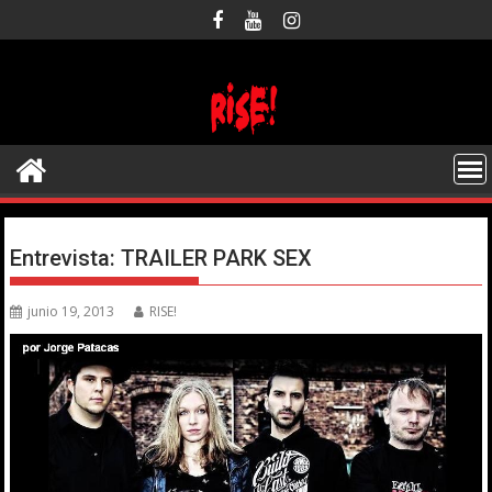
Saltar
al
contenido
Entrevista: TRAILER PARK SEX
junio 19, 2013
RISE!