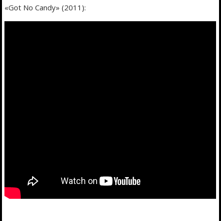
«Got No Candy» (2011):