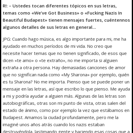
R!: – Ustedes tocan diferentes tópicos en sus letras,
temas como «We’ve Got Business» o «Fucking Nazis In
Beautiful Budapest» tienen mensajes fuertes, cuéntennos
algunos detalles de sus letras en general…
JPG: Cuando hago música, es algo importante para mi, me ha
ayudado en muchos períodos de mi vida. No creo que
necesite hacer temas que no tienen significado, de esos que
dicen «te amo» o «te extraño», no me importa si alguien
extraña a otra persona. Hay demasiadas canciones de amor
que no significan nada como «My Sharona» por ejemplo, quién
es tu Sharona? No me importa. Pienso que se puede poner un
mensaje en las letras, así que escribo lo que pienso. Me ayuda
a mi y podría ayudar a alguien más. Algunas de las letras son
autobiográficas, otras son mi punto de vista, otras salen del
estado de ánimo, como por ejemplo la vez que estábamos en
Budapest. Amamos la ciudad profundamente, pero me la
imaginé unos años atrás cuando los nazis estaban
destruyéndola, lastimando gente y haciendo esas cosas que a