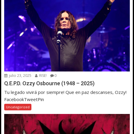
julio 23, 2025
RISE!
0
Q.E.P.D. Ozzy Osbourne (1948 – 2025)
Tu legado vivirá por siempre! Que en paz descanses, Ozzy!
FacebookTweetPin
Uncategorized