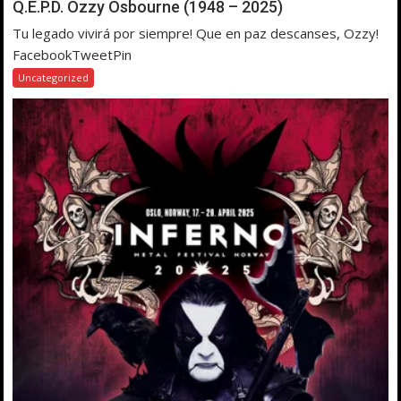
Q.E.P.D. Ozzy Osbourne (1948 – 2025)
Tu legado vivirá por siempre! Que en paz descanses, Ozzy!
FacebookTweetPin
Uncategorized