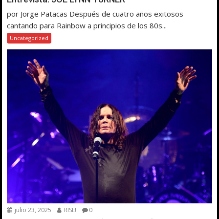
por Jorge Patacas Después de cuatro años exitosos
cantando para Rainbow a principios de los 80s...
Uncategorized
julio 23, 2025
RISE!
0