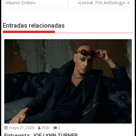
de
«Nuevo Orden»
«Unreal: The Anthology»
entradas
Entradas relacionadas
mayo 21, 2026
RISE!
0
Entrevista: JOE LYNN TURNER