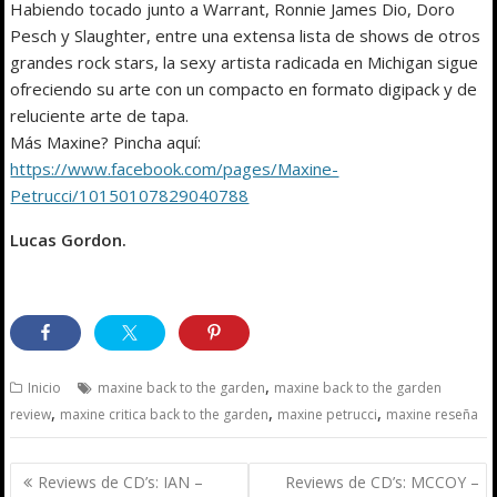
Habiendo tocado junto a Warrant, Ronnie James Dio, Doro
Pesch y Slaughter, entre una extensa lista de shows de otros
grandes rock stars, la sexy artista radicada en Michigan sigue
ofreciendo su arte con un compacto en formato digipack y de
reluciente arte de tapa.
Más Maxine? Pincha aquí:
https://www.facebook.com/pages/Maxine-
Petrucci/10150107829040788
Lucas Gordon.
,
Inicio
maxine back to the garden
maxine back to the garden
,
,
,
review
maxine critica back to the garden
maxine petrucci
maxine reseña
Navegación
Reviews de CD’s: IAN –
Reviews de CD’s: MCCOY –