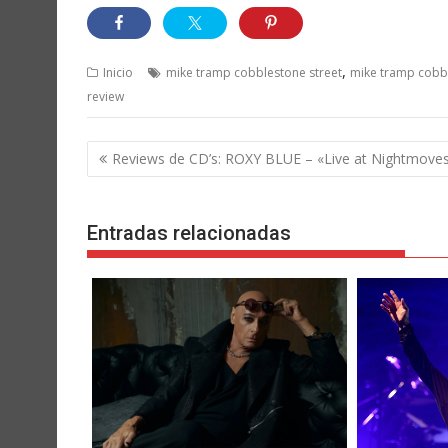
,
Inicio
mike tramp cobblestone street
mike tramp cobbl
review
Navegación
Reviews de CD’s: ROXY BLUE – «Live at Nightmove
de
entradas
Entradas relacionadas