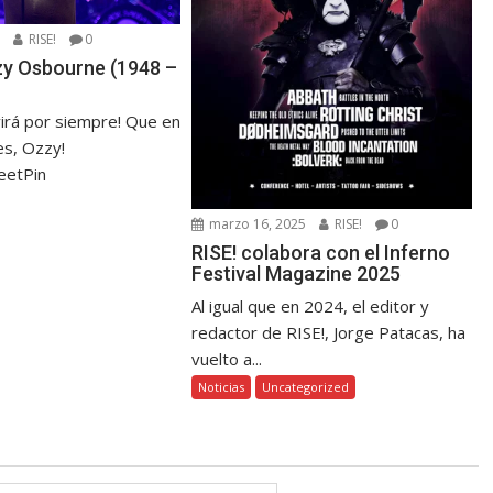
5
RISE!
0
zzy Osbourne (1948 –
virá por siempre! Que en
s, Ozzy!
eetPin
marzo 16, 2025
RISE!
0
RISE! colabora con el Inferno
Festival Magazine 2025
Al igual que en 2024, el editor y
redactor de RISE!, Jorge Patacas, ha
vuelto a...
Noticias
Uncategorized