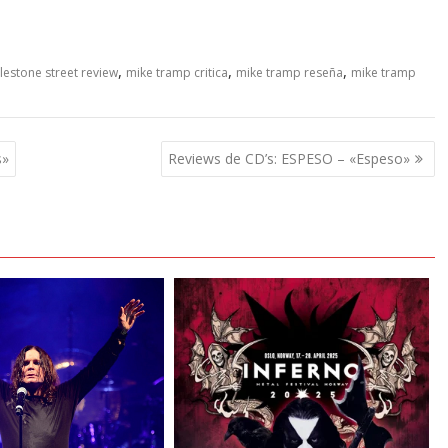
,
,
,
estone street review
mike tramp critica
mike tramp reseña
mike tramp
s»
Reviews de CD’s: ESPESO – «Espeso»