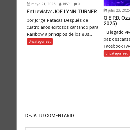
mayo 21, 2026
RISE!
0
julio 23, 202
Entrevista: JOE LYNN TURNER
Q.E.P.D. O
por Jorge Patacas Después de
2025)
cuatro años exitosos cantando para
Tu legado vi
Rainbow a principios de los 80s...
paz descanse
Uncategorized
FacebookTw
Uncategorized
DEJA TU COMENTARIO