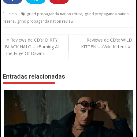
,
Inicio
grind propaganda nation critica
grind propaganda nation
,
reseña
grind propaganda nation review
Navegación
Reviews de CD’s: DIRTY
Reviews de CD’s: WILD
de
BLACK HALO – «Burning At
KITTEN – «Wild Kitten»
entradas
The Edge Of Dawn»
Entradas relacionadas