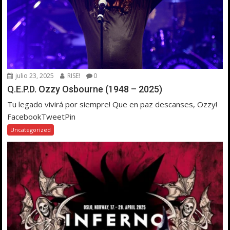
julio 23, 2025
RISE!
0
Q.E.P.D. Ozzy Osbourne (1948 – 2025)
Tu legado vivirá por siempre! Que en paz descanses, Ozzy!
FacebookTweetPin
Uncategorized