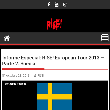
Saltar
al
contenido
Informe Especial: RISE! European Tour 2013 –
Parte 2: Suecia
octubre 21, 2013
RISE!