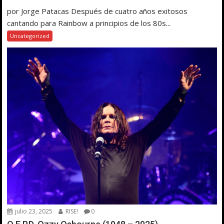
por Jorge Patacas Después de cuatro años exitosos
cantando para Rainbow a principios de los 80s...
Uncategorized
julio 23, 2025
RISE!
0