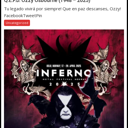
Q.E.P.D. Ozzy Osbourne (1948 – 2025)
Tu legado vivirá por siempre! Que en paz descanses, Ozzy!
FacebookTweetPin
Uncategorized