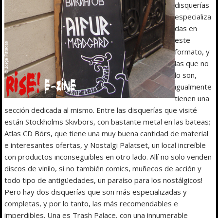
disquerías
especializa
das en
este
formato, y
las que no
lo son,
igualmente
tienen una
sección dedicada al mismo. Entre las disquerías que visité
están Stockholms Skivbörs, con bastante metal en las bateas;
Atlas CD Börs, que tiene una muy buena cantidad de material
e interesantes ofertas, y Nostalgi Palatset, un local increíble
con productos inconseguibles en otro lado. Allí no solo venden
discos de vinilo, si no también comics, muñecos de acción y
todo tipo de antigüedades, un paraíso para los nostálgicos!
Pero hay dos disquerías que son más especializadas y
completas, y por lo tanto, las más recomendables e
imperdibles. Una es Trash Palace, con una innumerable