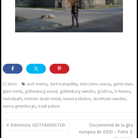
,
,
,
,
Inicio
arch enemy
dark tranquillity
estocolmo suecia
gamla stan
,
,
,
,
,
glam metal
gothenburg sound
gothenburg sweden
grothica
in flames
,
,
,
,
melodeath
melodic death metal
sound pollution
stockholm sweden
,
suecia gotenburgo
trash palace
Navegación
Entrevista: GOTHMINISTER
Documental de la gira
de
europea de RISE! – Parte 2: