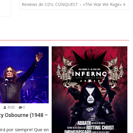
Reviews de CD’s: CONQUEST – «The War We Rage»
5
RISE!
0
zzy Osbourne (1948 –
virá por siempre! Que en