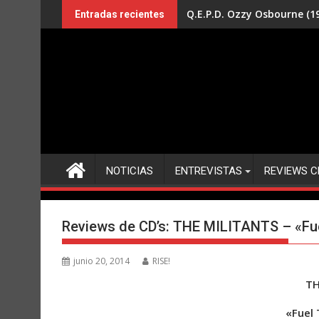
Saltar
Q.E.P.D. Ozzy Osbourne (19
Entradas recientes
al
contenido
NOTICIAS
ENTREVISTAS
REVIEWS C
Reviews de CD’s: THE MILITANTS – «Fu
junio 20, 2014
RISE!
TH
«Fuel