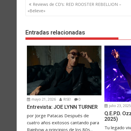
Navegación
Reviews de CD’s: RED ROOSTER REBELLION –
de
«Believe»
entradas
Entradas relacionadas
mayo 21, 2026
RISE!
0
julio 23, 202
Entrevista: JOE LYNN TURNER
Q.E.P.D. O
por Jorge Patacas Después de
2025)
cuatro años exitosos cantando para
Tu legado vi
Rainbow a principios de los 80s...