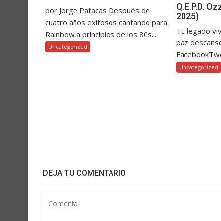
Q.E.P.D. O
por Jorge Patacas Después de
2025)
cuatro años exitosos cantando para
Tu legado vi
Rainbow a principios de los 80s...
paz descanse
Uncategorized
FacebookTw
Uncategorized
DEJA TU COMENTARIO