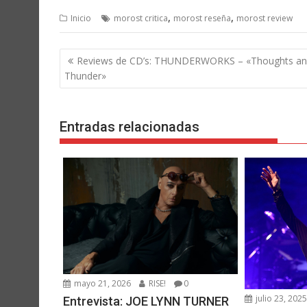
,
,
Inicio
morost critica
morost reseña
morost review
Navegación
Reviews de CD’s: THUNDERWORKS – «Thoughts a
de
Thunder»
entradas
Entradas relacionadas
mayo 21, 2026
RISE!
0
julio 23, 202
Entrevista: JOE LYNN TURNER