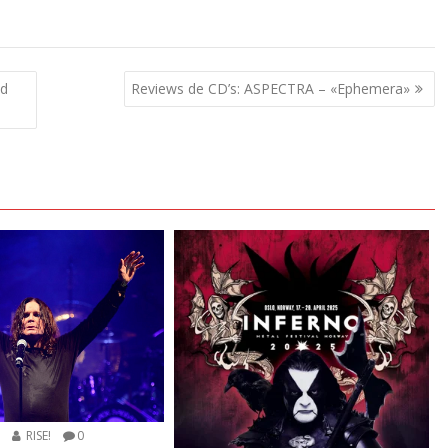
nd
Reviews de CD’s: ASPECTRA – «Ephemera»
5
RISE!
0