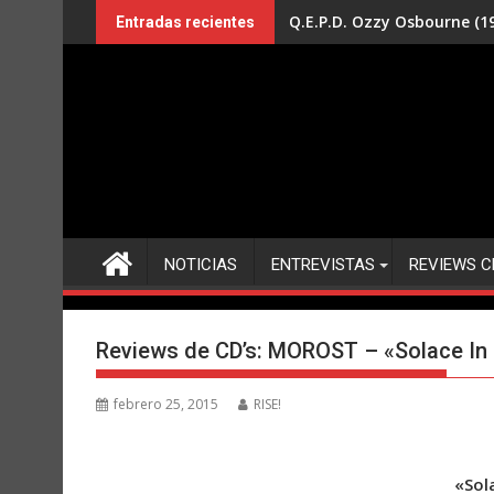
Saltar
Q.E.P.D. Ozzy Osbourne (19
Entradas recientes
al
contenido
NOTICIAS
ENTREVISTAS
REVIEWS C
Reviews de CD’s: MOROST – «Solace In 
febrero 25, 2015
RISE!
«Sol