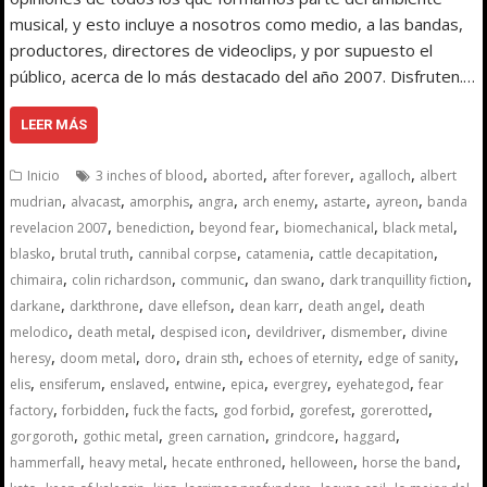
musical, y esto incluye a nosotros como medio, a las bandas,
productores, directores de videoclips, y por supuesto el
público, acerca de lo más destacado del año 2007. Disfruten.…
LEER MÁS
,
,
,
,
Inicio
3 inches of blood
aborted
after forever
agalloch
albert
,
,
,
,
,
,
,
mudrian
alvacast
amorphis
angra
arch enemy
astarte
ayreon
banda
,
,
,
,
,
revelacion 2007
benediction
beyond fear
biomechanical
black metal
,
,
,
,
,
blasko
brutal truth
cannibal corpse
catamenia
cattle decapitation
,
,
,
,
,
chimaira
colin richardson
communic
dan swano
dark tranquillity fiction
,
,
,
,
,
darkane
darkthrone
dave ellefson
dean karr
death angel
death
,
,
,
,
,
melodico
death metal
despised icon
devildriver
dismember
divine
,
,
,
,
,
,
heresy
doom metal
doro
drain sth
echoes of eternity
edge of sanity
,
,
,
,
,
,
,
elis
ensiferum
enslaved
entwine
epica
evergrey
eyehategod
fear
,
,
,
,
,
,
factory
forbidden
fuck the facts
god forbid
gorefest
gorerotted
,
,
,
,
,
gorgoroth
gothic metal
green carnation
grindcore
haggard
,
,
,
,
,
hammerfall
heavy metal
hecate enthroned
helloween
horse the band