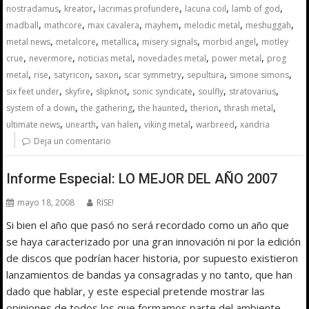
,
,
,
,
,
nostradamus
kreator
lacrimas profundere
lacuna coil
lamb of god
,
,
,
,
,
,
madball
mathcore
max cavalera
mayhem
melodic metal
meshuggah
,
,
,
,
,
metal news
metalcore
metallica
misery signals
morbid angel
motley
,
,
,
,
,
crue
nevermore
noticias metal
novedades metal
power metal
prog
,
,
,
,
,
,
,
metal
rise
satyricon
saxon
scar symmetry
sepultura
simone simons
,
,
,
,
,
,
six feet under
skyfire
slipknot
sonic syndicate
soulfly
stratovarius
,
,
,
,
,
system of a down
the gathering
the haunted
therion
thrash metal
,
,
,
,
,
ultimate news
unearth
van halen
viking metal
warbreed
xandria
Deja un comentario
Informe Especial: LO MEJOR DEL AÑO 2007
mayo 18, 2008
RISE!
Si bien el año que pasó no será recordado como un año que
se haya caracterizado por una gran innovación ni por la edición
de discos que podrían hacer historia, por supuesto existieron
lanzamientos de bandas ya consagradas y no tanto, que han
dado que hablar, y este especial pretende mostrar las
opiniones de todos los que formamos parte del ambiente