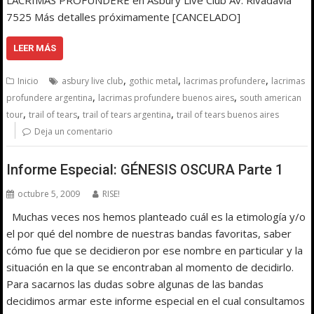
7525 Más detalles próximamente [CANCELADO]
LEER MÁS
,
,
,
Inicio
asbury live club
gothic metal
lacrimas profundere
lacrimas
,
,
profundere argentina
lacrimas profundere buenos aires
south american
,
,
,
tour
trail of tears
trail of tears argentina
trail of tears buenos aires
Deja un comentario
Informe Especial: GÉNESIS OSCURA Parte 1
octubre 5, 2009
RISE!
Muchas veces nos hemos planteado cuál es la etimología y/o
el por qué del nombre de nuestras bandas favoritas, saber
cómo fue que se decidieron por ese nombre en particular y la
situación en la que se encontraban al momento de decidirlo.
Para sacarnos las dudas sobre algunas de las bandas
decidimos armar este informe especial en el cual consultamos