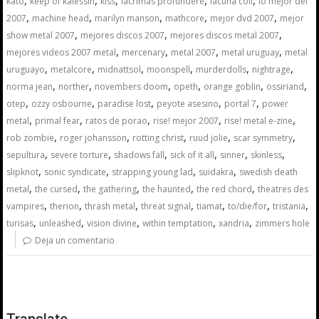
,
,
,
,
,
kato
keep of kalessin
kiss
lacrimas profundere
lacuna coil
lo mejor del
,
,
,
,
,
2007
machine head
marilyn manson
mathcore
mejor dvd 2007
mejor
,
,
,
show metal 2007
mejores discos 2007
mejores discos metal 2007
,
,
,
,
mejores videos 2007 metal
mercenary
metal 2007
metal uruguay
metal
,
,
,
,
,
,
uruguayo
metalcore
midnattsol
moonspell
murderdolls
nightrage
,
,
,
,
,
,
norma jean
norther
novembers doom
opeth
orange goblin
ossiriand
,
,
,
,
,
otep
ozzy osbourne
paradise lost
peyote asesino
portal 7
power
,
,
,
,
,
metal
primal fear
ratos de porao
rise! mejor 2007
rise! metal e-zine
,
,
,
,
,
rob zombie
roger johansson
rotting christ
ruud jolie
scar symmetry
,
,
,
,
,
,
sepultura
severe torture
shadows fall
sick of it all
sinner
skinless
,
,
,
,
slipknot
sonic syndicate
strapping young lad
suidakra
swedish death
,
,
,
,
,
metal
the cursed
the gathering
the haunted
the red chord
theatres des
,
,
,
,
,
,
,
vampires
therion
thrash metal
threat signal
tiamat
to/die/for
tristania
,
,
,
,
,
turisas
unleashed
vision divine
within temptation
xandria
zimmers hole
Deja un comentario