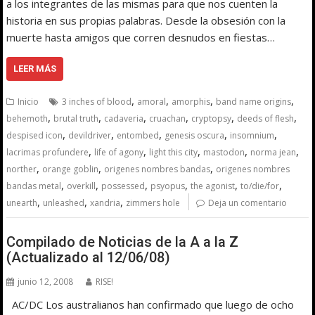
a los integrantes de las mismas para que nos cuenten la
historia en sus propias palabras. Desde la obsesión con la
muerte hasta amigos que corren desnudos en fiestas…
LEER MÁS
,
,
,
,
Inicio
3 inches of blood
amoral
amorphis
band name origins
,
,
,
,
,
,
behemoth
brutal truth
cadaveria
cruachan
cryptopsy
deeds of flesh
,
,
,
,
,
despised icon
devildriver
entombed
genesis oscura
insomnium
,
,
,
,
,
lacrimas profundere
life of agony
light this city
mastodon
norma jean
,
,
,
norther
orange goblin
origenes nombres bandas
origenes nombres
,
,
,
,
,
,
bandas metal
overkill
possessed
psyopus
the agonist
to/die/for
,
,
,
unearth
unleashed
xandria
zimmers hole
Deja un comentario
Compilado de Noticias de la A a la Z
(Actualizado al 12/06/08)
junio 12, 2008
RISE!
AC/DC Los australianos han confirmado que luego de ocho