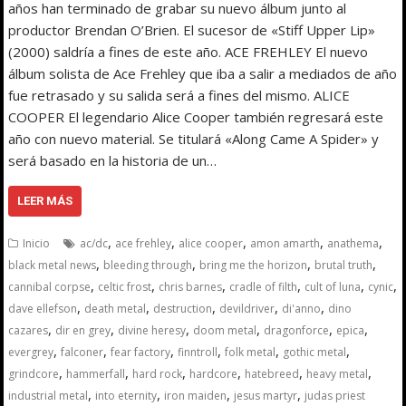
años han terminado de grabar su nuevo álbum junto al
productor Brendan O’Brien. El sucesor de «Stiff Upper Lip»
(2000) saldría a fines de este año. ACE FREHLEY El nuevo
álbum solista de Ace Frehley que iba a salir a mediados de año
fue retrasado y su salida será a fines del mismo. ALICE
COOPER El legendario Alice Cooper también regresará este
año con nuevo material. Se titulará «Along Came A Spider» y
será basado en la historia de un…
LEER MÁS
,
,
,
,
,
Inicio
ac/dc
ace frehley
alice cooper
amon amarth
anathema
,
,
,
,
black metal news
bleeding through
bring me the horizon
brutal truth
,
,
,
,
,
,
cannibal corpse
celtic frost
chris barnes
cradle of filth
cult of luna
cynic
,
,
,
,
,
dave ellefson
death metal
destruction
devildriver
di'anno
dino
,
,
,
,
,
,
cazares
dir en grey
divine heresy
doom metal
dragonforce
epica
,
,
,
,
,
,
evergrey
falconer
fear factory
finntroll
folk metal
gothic metal
,
,
,
,
,
,
grindcore
hammerfall
hard rock
hardcore
hatebreed
heavy metal
,
,
,
,
industrial metal
into eternity
iron maiden
jesus martyr
judas priest